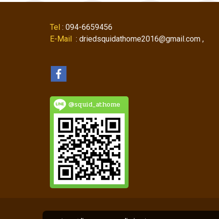
Tel
: 094-6659456
E-Mail
: driedsquidathome2016@gmail.com ,
@squid_athome