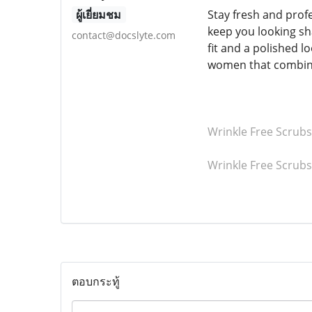
ผู้เยี่ยมชม
Stay fresh and prof
keep you looking sh
contact@docslyte.com
fit and a polished 
women that combine 
Wrinkle Free Scrub
Wrinkle Free Scrubs
ตอบกระทู้