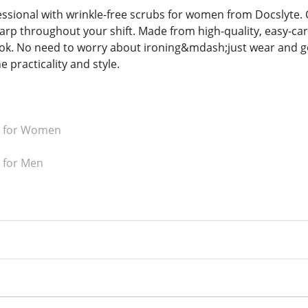
essional with wrinkle-free scrubs for women from Docslyte. O
arp throughout your shift. Made from high-quality, easy-car
look. No need to worry about ironing&mdash;just wear and go
practicality and style.
s for Women
 for Men