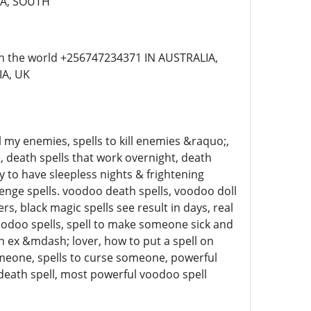
CA, SOUTH
 in the world +256747234371 IN AUSTRALIA,
IA, UK
my enemies, spells to kill enemies &raquo;,
e, death spells that work overnight, death
y to have sleepless nights & frightening
ge spells. voodoo death spells, voodoo doll
ers, black magic spells see result in days, real
oodoo spells, spell to make someone sick and
 an ex &mdash; lover, how to put a spell on
meone, spells to curse someone, powerful
l death spell, most powerful voodoo spell