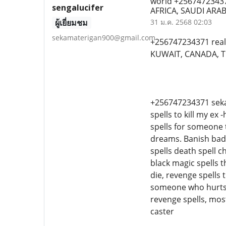
world +2567472343
sengalucifer
AFRICA, SAUDI ARAB
ผู้เยี่ยมชม
31 ม.ค. 2568 02:03
sekamaterigan900@gmail.com
+256747234371 real 
KUWAIT, CANADA, T
+256747234371 sekam
spells to kill my ex
spells for someone t
dreams. Banish bad
spells death spell ch
black magic spells 
die, revenge spells 
someone who hurts 
revenge spells, most
caster