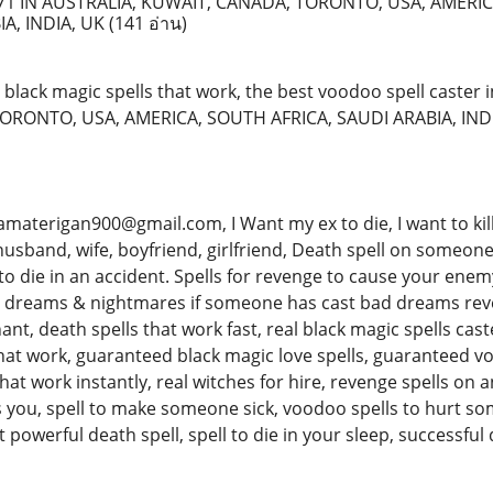
71 IN AUSTRALIA, KUWAIT, CANADA, TORONTO, USA, AMERI
IA, INDIA, UK
(141 อ่าน)
black magic spells that work, the best voodoo spell caster
ORONTO, USA, AMERICA, SOUTH AFRICA, SAUDI ARABIA, IND
aterigan900@gmail.com, I Want my ex to die, I want to kill 
 -husband, wife, boyfriend, girlfriend, Death spell on someon
o die in an accident. Spells for revenge to cause your enem
 dreams & nightmares if someone has cast bad dreams reven
ant, death spells that work fast, real black magic spells cast
that work, guaranteed black magic love spells, guaranteed v
that work instantly, real witches for hire, revenge spells on
you, spell to make someone sick, voodoo spells to hurt so
 powerful death spell, spell to die in your sleep, successfu