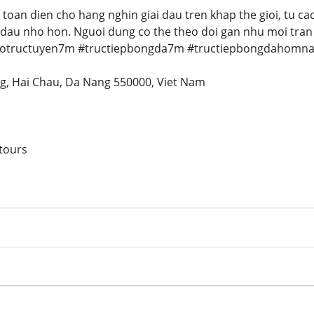
 toan dien cho hang nghin giai dau tren khap the gioi, tu c
i dau nho hon. Nguoi dung co the theo doi gan nhu moi tra
sotructuyen7m #tructiepbongda7m #tructiepbongdahom
ng, Hai Chau, Da Nang 550000, Viet Nam
tours