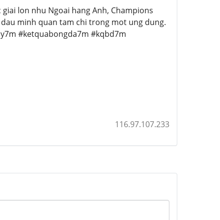
ac giai lon nhu Ngoai hang Anh, Champions
n dau minh quan tam chi trong mot ung dung.
nay7m #ketquabongda7m #kqbd7m
116.97.107.233