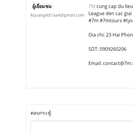
ผู้เยี่ยมชม
7M
cung cap du lieu
League den cac gia
kquang4d1aa4@gmail.com
#7m #7mtours #ty
Dia chi: 23 Hai Pho
SDT: 0909260206
Email: contact@7m.
ตอบกระทู้