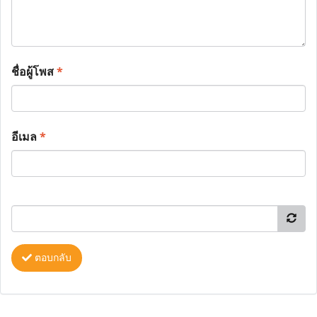
ชื่อผู้โพส
*
อีเมล
*
ตอบกลับ