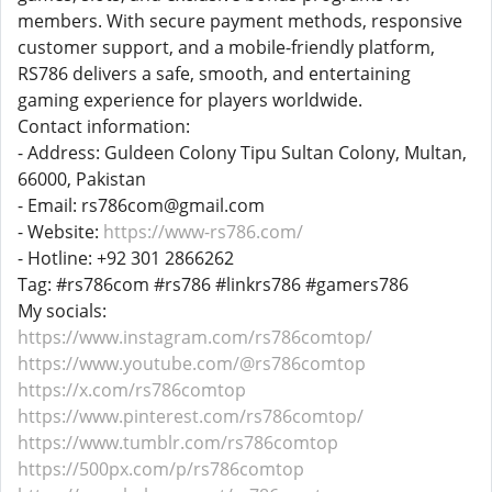
members. With secure payment methods, responsive
customer support, and a mobile-friendly platform,
RS786 delivers a safe, smooth, and entertaining
gaming experience for players worldwide.
Contact information:
- Address: Guldeen Colony Tipu Sultan Colony, Multan,
66000, Pakistan
- Email: rs786com@gmail.com
- Website:
https://www-rs786.com/
- Hotline: +92 301 2866262
Tag: #rs786com #rs786 #linkrs786 #gamers786
My socials:
https://www.instagram.com/rs786comtop/
https://www.youtube.com/@rs786comtop
https://x.com/rs786comtop
https://www.pinterest.com/rs786comtop/
https://www.tumblr.com/rs786comtop
https://500px.com/p/rs786comtop