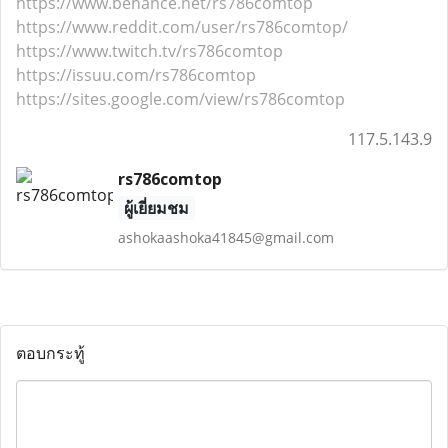
https://www.behance.net/rs786comtop
https://www.reddit.com/user/rs786comtop/
https://www.twitch.tv/rs786comtop
https://issuu.com/rs786comtop
https://sites.google.com/view/rs786comtop
117.5.143.9
rs786comtop
ผู้เยี่ยมชม
ashokaashoka41845@gmail.com
ตอบกระทู้