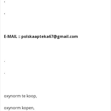
.
.
E-MAIL :: polskaapteka67@gmail.com
.
.
oxynorm te koop,
oxynorm kopen,