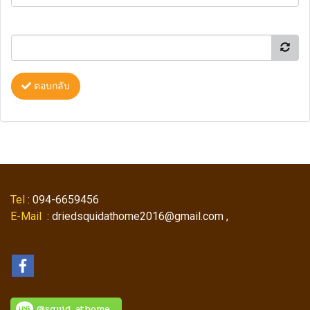
ตอบกลับ
Tel
: 094-6659456
E-Mail
: driedsquidathome2016@gmail.com ,
@squid_athome