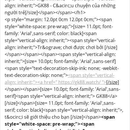
align: inherit;">GK88 - C&acirc;u chuyện của những
người trẻ[/size]</span></span></h1>
<p style="margin: 12.0pt 0cm 12.0pt 0cm;"><span
style="white-space: pre-wrap;">[size= 11.0pt; font-
family: 'Arial',sans-serif; color: black]<span
style="vertical-align: inherit;"><span style="vertical-
align: inherit;">Tr&ograve; chơi được chơi bởi [/size]
</span></span></span><span style="vertical-align:
inherit;">[size= 10.0pt; font-family: 'Arial',sans-serif]
<span style="text-decoration-skip-ink: none; -webkit-
text-decoration-skip: none;">
<span style="vertical-
align: inherit;"><a href=" https://gk88.watch/ ">
[/size]
</span></span>[size= 10.0pt; font-family: 'Arial',sans-
serif]<span style="vertical-align: inherit;"> GK88</a>
[/size]</span>[size= 11.0pt; font-family: 'Arial',sans-
serif; color: black]<span style="vertical-align: inherit;">,
t&ocirc;i sẽ giới thiệu cho bạn [/size]</span>
<span
style="white-space: pre-wrap;"><span