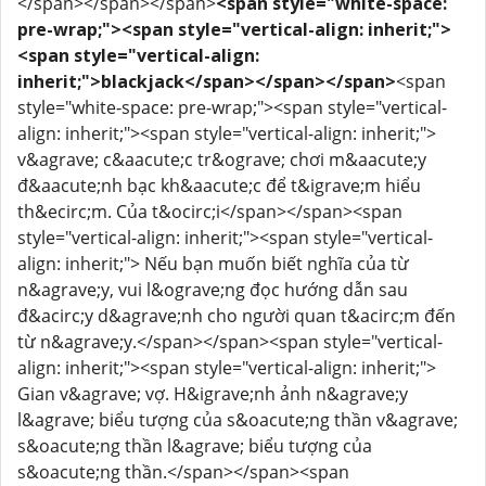
</span></span></span>
<span style="white-space:
pre-wrap;"><span style="vertical-align: inherit;">
<span style="vertical-align:
inherit;">blackjack</span></span></span>
<span
style="white-space: pre-wrap;"><span style="vertical-
align: inherit;"><span style="vertical-align: inherit;">
v&agrave; c&aacute;c tr&ograve; chơi m&aacute;y
đ&aacute;nh bạc kh&aacute;c để t&igrave;m hiểu
th&ecirc;m. Của t&ocirc;i</span></span><span
style="vertical-align: inherit;"><span style="vertical-
align: inherit;"> Nếu bạn muốn biết nghĩa của từ
n&agrave;y, vui l&ograve;ng đọc hướng dẫn sau
đ&acirc;y d&agrave;nh cho người quan t&acirc;m đến
từ n&agrave;y.</span></span><span style="vertical-
align: inherit;"><span style="vertical-align: inherit;">
Gian v&agrave; vợ. H&igrave;nh ảnh n&agrave;y
l&agrave; biểu tượng của s&oacute;ng thần v&agrave;
s&oacute;ng thần l&agrave; biểu tượng của
s&oacute;ng thần.</span></span><span