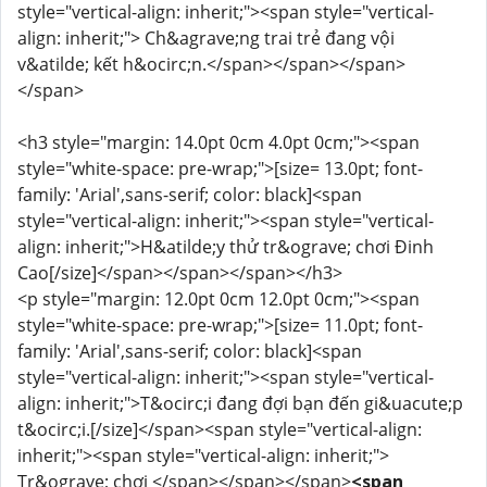
style="vertical-align: inherit;"><span style="vertical-
align: inherit;"> Ch&agrave;ng trai trẻ đang vội
v&atilde; kết h&ocirc;n.</span></span></span>
</span>
<h3 style="margin: 14.0pt 0cm 4.0pt 0cm;"><span
style="white-space: pre-wrap;">[size= 13.0pt; font-
family: 'Arial',sans-serif; color: black]<span
style="vertical-align: inherit;"><span style="vertical-
align: inherit;">H&atilde;y thử tr&ograve; chơi Đinh
Cao[/size]</span></span></span></h3>
<p style="margin: 12.0pt 0cm 12.0pt 0cm;"><span
style="white-space: pre-wrap;">[size= 11.0pt; font-
family: 'Arial',sans-serif; color: black]<span
style="vertical-align: inherit;"><span style="vertical-
align: inherit;">T&ocirc;i đang đợi bạn đến gi&uacute;p
t&ocirc;i.[/size]</span><span style="vertical-align:
inherit;"><span style="vertical-align: inherit;">
Tr&ograve; chơi </span></span></span>
<span