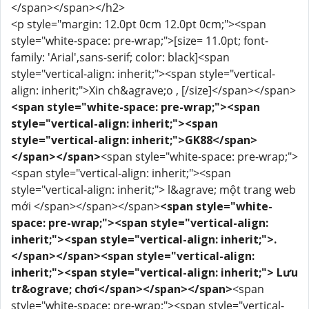
</span></span></h2>
<p style="margin: 12.0pt 0cm 12.0pt 0cm;"><span
style="white-space: pre-wrap;">[size= 11.0pt; font-
family: 'Arial',sans-serif; color: black]<span
style="vertical-align: inherit;"><span style="vertical-
align: inherit;">Xin ch&agrave;o , [/size]</span></span>
<span style="white-space: pre-wrap;"><span
style="vertical-align: inherit;"><span
style="vertical-align: inherit;">GK88</span>
</span></span>
<span style="white-space: pre-wrap;">
<span style="vertical-align: inherit;"><span
style="vertical-align: inherit;"> l&agrave; một trang web
mới </span></span></span>
<span style="white-
space: pre-wrap;"><span style="vertical-align:
inherit;"><span style="vertical-align: inherit;">.
</span></span><span style="vertical-align:
inherit;"><span style="vertical-align: inherit;"> Lưu
tr&ograve; chơi</span></span></span>
<span
style="white-space: pre-wrap;"><span style="vertical-