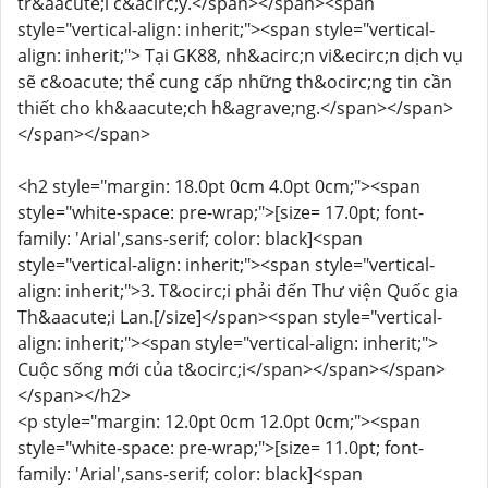
tr&aacute;i c&acirc;y.</span></span><span
style="vertical-align: inherit;"><span style="vertical-
align: inherit;"> Tại GK88, nh&acirc;n vi&ecirc;n dịch vụ
sẽ c&oacute; thể cung cấp những th&ocirc;ng tin cần
thiết cho kh&aacute;ch h&agrave;ng.</span></span>
</span></span>
<h2 style="margin: 18.0pt 0cm 4.0pt 0cm;"><span
style="white-space: pre-wrap;">[size= 17.0pt; font-
family: 'Arial',sans-serif; color: black]<span
style="vertical-align: inherit;"><span style="vertical-
align: inherit;">3. T&ocirc;i phải đến Thư viện Quốc gia
Th&aacute;i Lan.[/size]</span><span style="vertical-
align: inherit;"><span style="vertical-align: inherit;">
Cuộc sống mới của t&ocirc;i</span></span></span>
</span></h2>
<p style="margin: 12.0pt 0cm 12.0pt 0cm;"><span
style="white-space: pre-wrap;">[size= 11.0pt; font-
family: 'Arial',sans-serif; color: black]<span