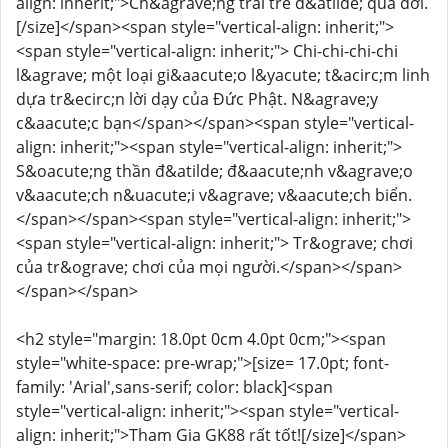
align: inherit;">Ch&agrave;ng trai trẻ đ&atilde; qua đời.
[/size]</span><span style="vertical-align: inherit;">
<span style="vertical-align: inherit;"> Chi-chi-chi-chi
l&agrave; một loại gi&aacute;o l&yacute; t&acirc;m linh
dựa tr&ecirc;n lời dạy của Đức Phật. N&agrave;y
c&aacute;c bạn</span></span><span style="vertical-
align: inherit;"><span style="vertical-align: inherit;">
S&oacute;ng thần đ&atilde; đ&aacute;nh v&agrave;o
v&aacute;ch n&uacute;i v&agrave; v&aacute;ch biển.
</span></span><span style="vertical-align: inherit;">
<span style="vertical-align: inherit;"> Tr&ograve; chơi
của tr&ograve; chơi của mọi người.</span></span>
</span></span>
<h2 style="margin: 18.0pt 0cm 4.0pt 0cm;"><span
style="white-space: pre-wrap;">[size= 17.0pt; font-
family: 'Arial',sans-serif; color: black]<span
style="vertical-align: inherit;"><span style="vertical-
align: inherit;">Tham Gia GK88 rất tốt![/size]</span>