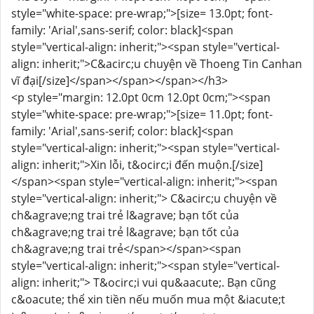
style="white-space: pre-wrap;">[size= 13.0pt; font-
family: 'Arial',sans-serif; color: black]<span
style="vertical-align: inherit;"><span style="vertical-
align: inherit;">C&acirc;u chuyện về Thoeng Tin Canhan
vĩ đại[/size]</span></span></span></h3>
<p style="margin: 12.0pt 0cm 12.0pt 0cm;"><span
style="white-space: pre-wrap;">[size= 11.0pt; font-
family: 'Arial',sans-serif; color: black]<span
style="vertical-align: inherit;"><span style="vertical-
align: inherit;">Xin lỗi, t&ocirc;i đến muộn.[/size]
</span><span style="vertical-align: inherit;"><span
style="vertical-align: inherit;"> C&acirc;u chuyện về
ch&agrave;ng trai trẻ l&agrave; bạn tốt của
ch&agrave;ng trai trẻ l&agrave; bạn tốt của
ch&agrave;ng trai trẻ</span></span><span
style="vertical-align: inherit;"><span style="vertical-
align: inherit;"> T&ocirc;i vui qu&aacute;. Bạn cũng
c&oacute; thể xin tiền nếu muốn mua một &iacute;t