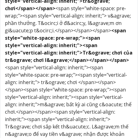
style="vertical-align: inherit;">tr&ograve;
chơi</span></span>
<span style="white-space: pre-
wrap;"><span style="vertical-align: inherit;"> v&agrave;
phần thưởng. T&ocirc;i ở đ&acirc;y, l&agrave;m ơn
gi&uacute;p t&ocirc;i.</span></span></span>
<span
style="white-space: pre-wrap;"><span
style="vertical-align: inherit;"><span
style="vertical-align: inherit;">Tr&ograve; chơi của
tr&ograve; chơi l&agrave;</span></span></span>
<span style="vertical-align: inherit;"><span
style="white-space: pre-wrap;"><span style="vertical-
align: inherit;"> tr&ograve; chơi </span></span>
</span><span style="white-space: pre-wrap;"><span
style="vertical-align: inherit;"><span style="vertical-
align: inherit;">m&agrave; bất kỳ ai cũng c&oacute; thể
chơi.</span></span><span style="vertical-align:
inherit;"><span style="vertical-align: inherit;">
Tr&ograve; chơi sắp kết th&uacute;c. L&agrave;m thế
n&agrave;o để vay tiền v&agrave; nhận được khoản