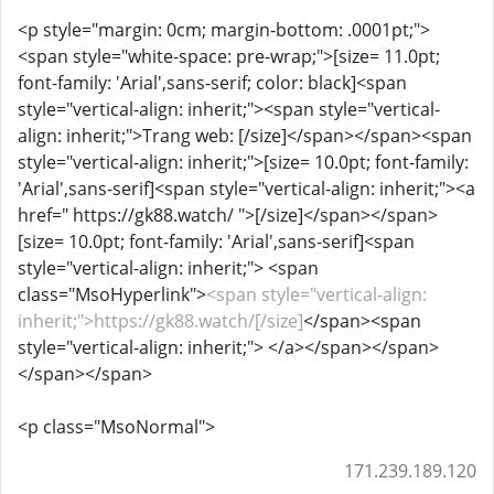
<p style="margin: 0cm; margin-bottom: .0001pt;">
<span style="white-space: pre-wrap;">[size= 11.0pt;
font-family: 'Arial',sans-serif; color: black]<span
style="vertical-align: inherit;"><span style="vertical-
align: inherit;">Trang web: [/size]</span></span><span
style="vertical-align: inherit;">[size= 10.0pt; font-family:
'Arial',sans-serif]<span style="vertical-align: inherit;"><a
href=" https://gk88.watch/ ">[/size]</span></span>
[size= 10.0pt; font-family: 'Arial',sans-serif]<span
style="vertical-align: inherit;"> <span
class="MsoHyperlink">
<span style="vertical-align:
inherit;">https://gk88.watch/[/size]
</span><span
style="vertical-align: inherit;"> </a></span></span>
</span></span>
<p class="MsoNormal">
171.239.189.120