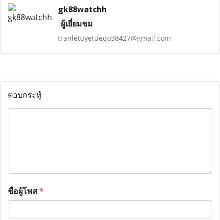
gk88watchh
ผู้เยี่ยมชม
tranletuyetueqo38427@gmail.com
ตอบกระทู้
ชื่อผู้โพส
*