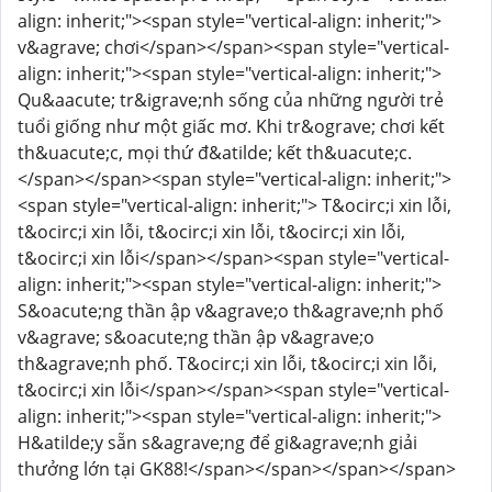
align: inherit;"><span style="vertical-align: inherit;">
v&agrave; chơi</span></span><span style="vertical-
align: inherit;"><span style="vertical-align: inherit;">
Qu&aacute; tr&igrave;nh sống của những người trẻ
tuổi giống như một giấc mơ. Khi tr&ograve; chơi kết
th&uacute;c, mọi thứ đ&atilde; kết th&uacute;c.
</span></span><span style="vertical-align: inherit;">
<span style="vertical-align: inherit;"> T&ocirc;i xin lỗi,
t&ocirc;i xin lỗi, t&ocirc;i xin lỗi, t&ocirc;i xin lỗi,
t&ocirc;i xin lỗi</span></span><span style="vertical-
align: inherit;"><span style="vertical-align: inherit;">
S&oacute;ng thần ập v&agrave;o th&agrave;nh phố
v&agrave; s&oacute;ng thần ập v&agrave;o
th&agrave;nh phố. T&ocirc;i xin lỗi, t&ocirc;i xin lỗi,
t&ocirc;i xin lỗi</span></span><span style="vertical-
align: inherit;"><span style="vertical-align: inherit;">
H&atilde;y sẵn s&agrave;ng để gi&agrave;nh giải
thưởng lớn tại GK88!</span></span></span></span>