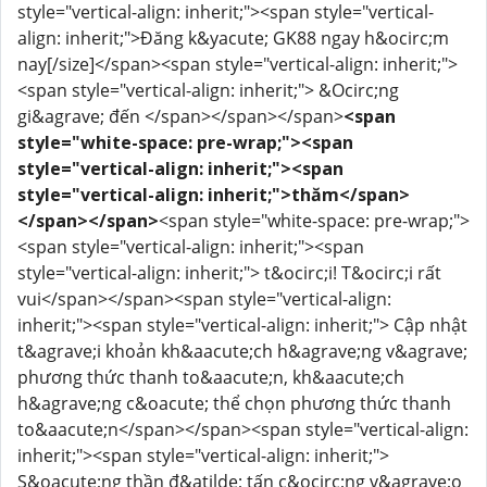
style="vertical-align: inherit;"><span style="vertical-
align: inherit;">Đăng k&yacute; GK88 ngay h&ocirc;m
nay[/size]</span><span style="vertical-align: inherit;">
<span style="vertical-align: inherit;"> &Ocirc;ng
gi&agrave; đến </span></span></span>
<span
style="white-space: pre-wrap;"><span
style="vertical-align: inherit;"><span
style="vertical-align: inherit;">thăm</span>
</span></span>
<span style="white-space: pre-wrap;">
<span style="vertical-align: inherit;"><span
style="vertical-align: inherit;"> t&ocirc;i! T&ocirc;i rất
vui</span></span><span style="vertical-align:
inherit;"><span style="vertical-align: inherit;"> Cập nhật
t&agrave;i khoản kh&aacute;ch h&agrave;ng v&agrave;
phương thức thanh to&aacute;n, kh&aacute;ch
h&agrave;ng c&oacute; thể chọn phương thức thanh
to&aacute;n</span></span><span style="vertical-align:
inherit;"><span style="vertical-align: inherit;">
S&oacute;ng thần đ&atilde; tấn c&ocirc;ng v&agrave;o