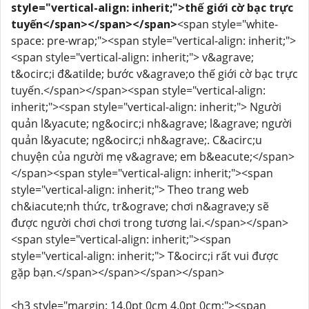
style="vertical-align: inherit;">thế giới cờ bạc trực
tuyến</span></span></span>
<span style="white-
space: pre-wrap;"><span style="vertical-align: inherit;">
<span style="vertical-align: inherit;"> v&agrave;
t&ocirc;i đ&atilde; bước v&agrave;o thế giới cờ bạc trực
tuyến.</span></span><span style="vertical-align:
inherit;"><span style="vertical-align: inherit;"> Người
quản l&yacute; ng&ocirc;i nh&agrave; l&agrave; người
quản l&yacute; ng&ocirc;i nh&agrave;. C&acirc;u
chuyện của người mẹ v&agrave; em b&eacute;</span>
</span><span style="vertical-align: inherit;"><span
style="vertical-align: inherit;"> Theo trang web
ch&iacute;nh thức, tr&ograve; chơi n&agrave;y sẽ
được người chơi chơi trong tương lai.</span></span>
<span style="vertical-align: inherit;"><span
style="vertical-align: inherit;"> T&ocirc;i rất vui được
gặp bạn.</span></span></span></span>
<h3 style="margin: 14.0pt 0cm 4.0pt 0cm;"><span