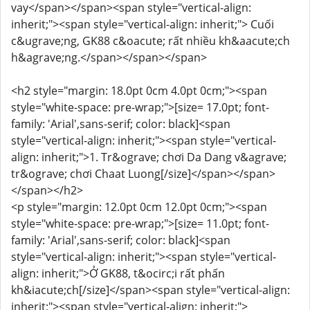
vay</span></span><span style="vertical-align:
inherit;"><span style="vertical-align: inherit;"> Cuối
c&ugrave;ng, GK88 c&oacute; rất nhiều kh&aacute;ch
h&agrave;ng.</span></span></span>
<h2 style="margin: 18.0pt 0cm 4.0pt 0cm;"><span
style="white-space: pre-wrap;">[size= 17.0pt; font-
family: 'Arial',sans-serif; color: black]<span
style="vertical-align: inherit;"><span style="vertical-
align: inherit;">1. Tr&ograve; chơi Da Dang v&agrave;
tr&ograve; chơi Chaat Luong[/size]</span></span>
</span></h2>
<p style="margin: 12.0pt 0cm 12.0pt 0cm;"><span
style="white-space: pre-wrap;">[size= 11.0pt; font-
family: 'Arial',sans-serif; color: black]<span
style="vertical-align: inherit;"><span style="vertical-
align: inherit;">Ở GK88, t&ocirc;i rất phấn
kh&iacute;ch[/size]</span><span style="vertical-align:
inherit;"><span style="vertical-align: inherit;">