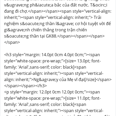
v&ugrave;ng ph&iacute;a bắc của đất nước. T&ocirc;i
đang đi chợ.</span></span><span style="vertical-align:
inherit;"><span style="vertical-align: inherit;"> Trải
nghiệm s&oacute;ng thần l&agrave; cơ hội tuyệt vời để
gi&agrave;nh chiến thắng trong trận chiến
s&oacute;ng thần tại GK88.</span></span></span>
</span>
<h3 style="margin: 14.0pt 0cm 4.0pt 0cm;"><span
style="white-space: pre-wrap;">[size= 13.0pt; font-
family: 'Arial',sans-serif; color: black]<span
style="vertical-align: inherit;"><span style="vertical-
align: inherit;">Ng&agrave;y của Mẹ vĩ đại[/size]</span>
</span></span></h3>
<p style="margin: 12.0pt 0cm 12.0pt 0cm;"><span
style="white-space: pre-wrap;">[size= 11.0pt; font-
family: 'Arial',sans-serif; color: black]<span
style="vertical-align: inherit;"><span style="vertical-