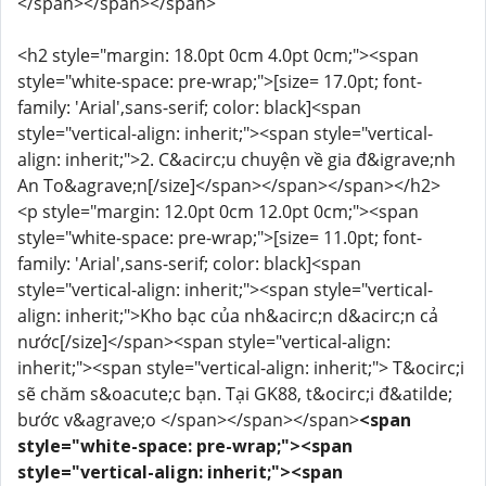
</span></span></span>
<h2 style="margin: 18.0pt 0cm 4.0pt 0cm;"><span
style="white-space: pre-wrap;">[size= 17.0pt; font-
family: 'Arial',sans-serif; color: black]<span
style="vertical-align: inherit;"><span style="vertical-
align: inherit;">2. C&acirc;u chuyện về gia đ&igrave;nh
An To&agrave;n[/size]</span></span></span></h2>
<p style="margin: 12.0pt 0cm 12.0pt 0cm;"><span
style="white-space: pre-wrap;">[size= 11.0pt; font-
family: 'Arial',sans-serif; color: black]<span
style="vertical-align: inherit;"><span style="vertical-
align: inherit;">Kho bạc của nh&acirc;n d&acirc;n cả
nước[/size]</span><span style="vertical-align:
inherit;"><span style="vertical-align: inherit;"> T&ocirc;i
sẽ chăm s&oacute;c bạn. Tại GK88, t&ocirc;i đ&atilde;
bước v&agrave;o </span></span></span>
<span
style="white-space: pre-wrap;"><span
style="vertical-align: inherit;"><span