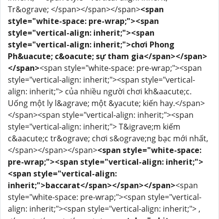
Tr&ograve; </span></span></span>
<span
style="white-space: pre-wrap;"><span
style="vertical-align: inherit;"><span
style="vertical-align: inherit;">chơi Phong
Ph&uacute; c&oacute; sự tham gia</span></span>
</span>
<span style="white-space: pre-wrap;"><span
style="vertical-align: inherit;"><span style="vertical-
align: inherit;"> của nhiều người chơi kh&aacute;c.
Uống một ly l&agrave; một &yacute; kiến ​​hay.</span>
</span><span style="vertical-align: inherit;"><span
style="vertical-align: inherit;"> T&igrave;m kiếm
c&aacute;c tr&ograve; chơi s&ograve;ng bạc mới nhất,
</span></span></span>
<span style="white-space:
pre-wrap;"><span style="vertical-align: inherit;">
<span style="vertical-align:
inherit;">baccarat</span></span></span>
<span
style="white-space: pre-wrap;"><span style="vertical-
align: inherit;"><span style="vertical-align: inherit;"> ,