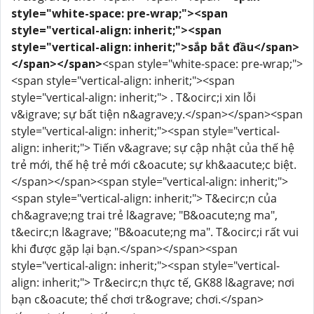
style="white-space: pre-wrap;"><span
style="vertical-align: inherit;"><span
style="vertical-align: inherit;">sắp bắt đầu</span>
</span></span>
<span style="white-space: pre-wrap;">
<span style="vertical-align: inherit;"><span
style="vertical-align: inherit;"> . T&ocirc;i xin lỗi
v&igrave; sự bất tiện n&agrave;y.</span></span><span
style="vertical-align: inherit;"><span style="vertical-
align: inherit;"> Tiến v&agrave; sự cập nhật của thế hệ
trẻ mới, thế hệ trẻ mới c&oacute; sự kh&aacute;c biệt.
</span></span><span style="vertical-align: inherit;">
<span style="vertical-align: inherit;"> T&ecirc;n của
ch&agrave;ng trai trẻ l&agrave; "B&oacute;ng ma",
t&ecirc;n l&agrave; "B&oacute;ng ma". T&ocirc;i rất vui
khi được gặp lại bạn.</span></span><span
style="vertical-align: inherit;"><span style="vertical-
align: inherit;"> Tr&ecirc;n thực tế, GK88 l&agrave; nơi
bạn c&oacute; thể chơi tr&ograve; chơi.</span>