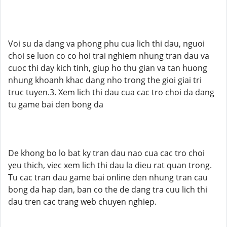
Voi su da dang va phong phu cua lich thi dau, nguoi
choi se luon co co hoi trai nghiem nhung tran dau va
cuoc thi day kich tinh, giup ho thu gian va tan huong
nhung khoanh khac dang nho trong the gioi giai tri
truc tuyen.3. Xem lich thi dau cua cac tro choi da dang
tu game bai den bong da
De khong bo lo bat ky tran dau nao cua cac tro choi
yeu thich, viec xem lich thi dau la dieu rat quan trong.
Tu cac tran dau game bai online den nhung tran cau
bong da hap dan, ban co the de dang tra cuu lich thi
dau tren cac trang web chuyen nghiep.