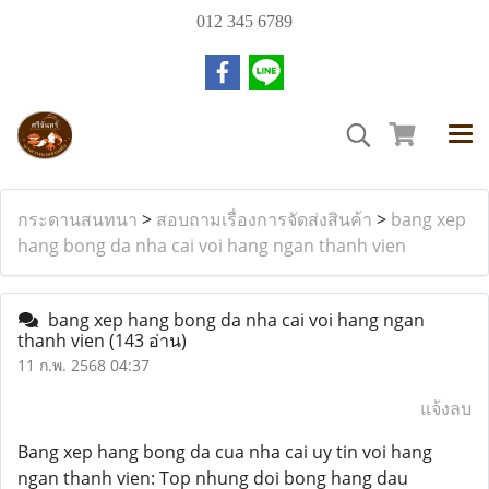
012 345 6789
กระดานสนทนา
>
สอบถามเรื่องการจัดส่งสินค้า
>
bang xep
hang bong da nha cai voi hang ngan thanh vien
bang xep hang bong da nha cai voi hang ngan
thanh vien
(143 อ่าน)
11 ก.พ. 2568 04:37
แจ้งลบ
Bang xep hang bong da cua nha cai uy tin voi hang
ngan thanh vien: Top nhung doi bong hang dau