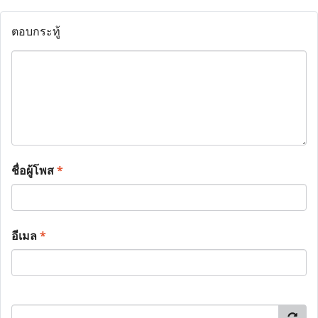
ตอบกระทู้
ชื่อผู้โพส
*
อีเมล
*