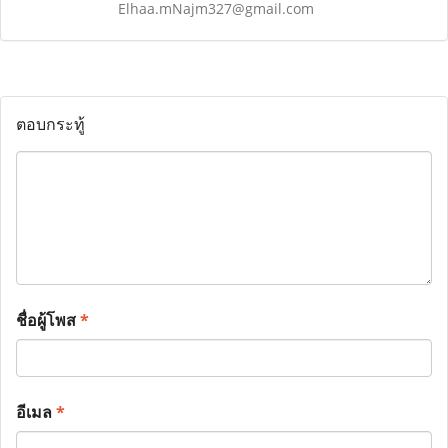
Elhaa.mNajm327@gmail.com
ตอบกระทู้
ชื่อผู้โพส
*
อีเมล
*