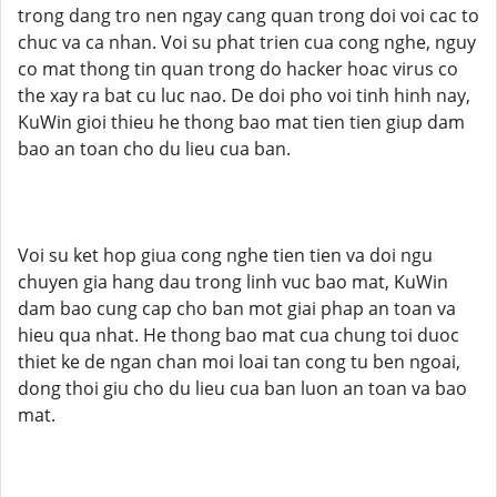
trong dang tro nen ngay cang quan trong doi voi cac to
chuc va ca nhan. Voi su phat trien cua cong nghe, nguy
co mat thong tin quan trong do hacker hoac virus co
the xay ra bat cu luc nao. De doi pho voi tinh hinh nay,
KuWin gioi thieu he thong bao mat tien tien giup dam
bao an toan cho du lieu cua ban.
Voi su ket hop giua cong nghe tien tien va doi ngu
chuyen gia hang dau trong linh vuc bao mat, KuWin
dam bao cung cap cho ban mot giai phap an toan va
hieu qua nhat. He thong bao mat cua chung toi duoc
thiet ke de ngan chan moi loai tan cong tu ben ngoai,
dong thoi giu cho du lieu cua ban luon an toan va bao
mat.