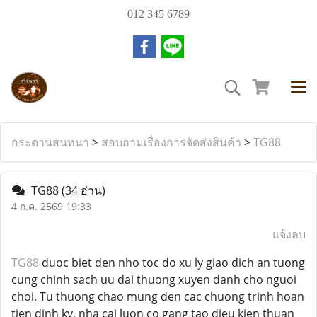
012 345 6789
กระดานสนทนา
>
สอบถามเรื่องการจัดส่งสินค้า
>
TG88
TG88
(34 อ่าน)
4 ก.ค. 2569 19:33
แจ้งลบ
TG88
duoc biet den nho toc do xu ly giao dich an tuong
cung chinh sach uu dai thuong xuyen danh cho nguoi
choi. Tu thuong chao mung den cac chuong trinh hoan
tien dinh ky, nha cai luon co gang tao dieu kien thuan