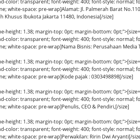
color: transparent; font-weight: 400; font-style: normal; f
eline; white-space: pre-wrap]Alamat: Jl. Palmerah Barat No.1
ah Khusus Ibukota Jakarta 11480, Indonesia[/size]
ine-height: 1.38; margin-top: 0pt; margin-bottom: 0pt;">[size= 
color: transparent; font-weight: 400; font-style: normal; f
eline; white-space: pre-wrap]Nama Bisnis: Perusahaan Media 
ine-height: 1.38; margin-top: 0pt; margin-bottom: 0pt;">[size= 
color: transparent; font-weight: 400; font-style: normal; f
line; white-space: pre-wrap]Kode pajak : 0303498898[/size]
ine-height: 1.38; margin-top: 0pt; margin-bottom: 0pt;">[size= 
color: transparent; font-weight: 400; font-style: normal; f
line; white-space: pre-wrap]Penulis, CEO & Pendiri,[/size]
ine-height: 1.38; margin-top: 0pt; margin-bottom: 0pt;">[size= 
color: transparent; font-weight: 400; font-style: normal; f
line; white-space: pre-wrap]Perwakilan: Ririn Dwi Aryanti[/siz