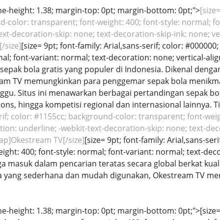
line-height: 1.38; margin-top: 0pt; margin-bottom: 0pt;">
[size=
color: transparent; font-weight: 400; font-style: normal; fo
ext-decoration-skip: none; text-decoration-skip-ink: none; ver
/size]
[size= 9pt; font-family: Arial,sans-serif; color: #00000
mal; font-variant: normal; text-decoration: none; vertical-ali
g sepak bola gratis yang populer di Indonesia. Dikenal denga
ream TV memungkinkan para penggemar sepak bola menikma
gu. Situs ini menawarkan berbagai pertandingan sepak bola d
ons, hingga kompetisi regional dan internasional lainnya. Ti
erif; color: #1155cc; background-color: transparent; font-weig
ion: underline; -webkit-text-decoration-skip: none; text-decor
ap]Okestream TV[/size]
[size= 9pt; font-family: Arial,sans-se
ight: 400; font-style: normal; font-variant: normal; text-deco
ga masuk dalam pencarian teratas secara global berkat kua
 yang sederhana dan mudah digunakan, Okestream TV menja
ine-height: 1.38; margin-top: 0pt; margin-bottom: 0pt;">[size= 