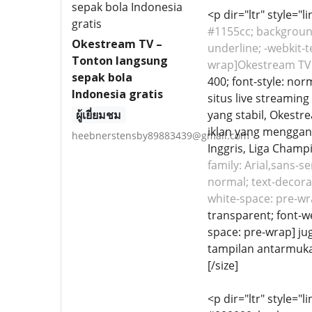
<p dir="ltr" style="
#1155cc; background-
Okestream TV –
underline; -webkit-t
Tonton langsung
wrap]Okestream TV[
sepak bola
400; font-style: nor
Indonesia gratis
situs live streamin
ผู้เยี่ยมชม
yang stabil, Okest
iklan yang menggang
heebnerstensby89883439@gmail.com
Inggris, Liga Champi
family: Arial,sans-s
normal; text-decorat
white-space: pre-wr
transparent; font-we
space: pre-wrap] ju
tampilan antarmuka
[/size]
<p dir="ltr" style="l