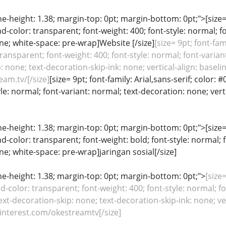
ine-height: 1.38; margin-top: 0pt; margin-bottom: 0pt;">[size= 
color: transparent; font-weight: 400; font-style: normal; f
line; white-space: pre-wrap]Website [/size]
[size= 9pt; font-fam
ansparent; font-weight: 400; font-style: normal; font-variant
: none; text-decoration-skip-ink: none; vertical-align: baseli
am.tv/[/size]
[size= 9pt; font-family: Arial,sans-serif; color
yle: normal; font-variant: normal; text-decoration: none; vert
ine-height: 1.38; margin-top: 0pt; margin-bottom: 0pt;">[size= 
color: transparent; font-weight: bold; font-style: normal; 
ine; white-space: pre-wrap]jaringan sosial[/size]
line-height: 1.38; margin-top: 0pt; margin-bottom: 0pt;">
[size=
color: transparent; font-weight: 400; font-style: normal; fo
ext-decoration-skip: none; text-decoration-skip-ink: none; ver
interest.com/okestreamtv[/size]