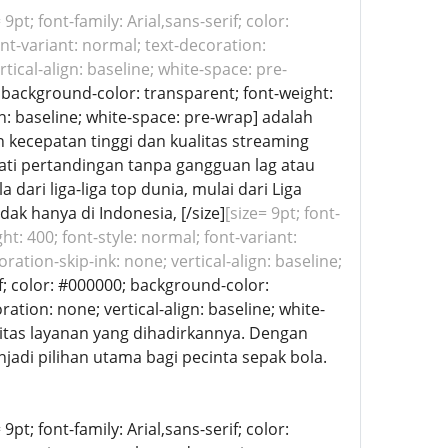
 9pt; font-family: Arial,sans-serif; color:
nt-variant: normal; text-decoration:
tical-align: baseline; white-space: pre-
0; background-color: transparent; font-weight:
gn: baseline; white-space: pre-wrap] adalah
n kecepatan tinggi dan kualitas streaming
ti pertandingan tanpa gangguan lag atau
ari liga-liga top dunia, mulai dari Liga
dak hanya di Indonesia, [/size]
[size= 9pt; font-
ht: 400; font-style: normal; font-variant:
ation-skip-ink: none; vertical-align: baseline;
rif; color: #000000; background-color:
ration: none; vertical-align: baseline; white-
litas layanan yang dihadirkannya. Dengan
di pilihan utama bagi pecinta sepak bola.
9pt; font-family: Arial,sans-serif; color: