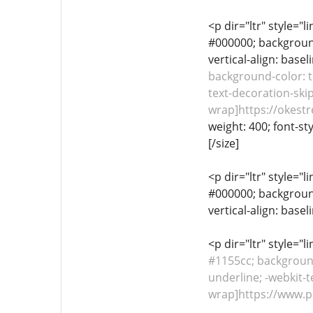
<p dir="ltr" style="l
#000000; background-
vertical-align: base
background-color: tr
text-decoration-skip
wrap]https://okestre
weight: 400; font-st
[/size]
<p dir="ltr" style="l
#000000; background-
vertical-align: basel
<p dir="ltr" style="
#1155cc; background-
underline; -webkit-t
wrap]https://www.p