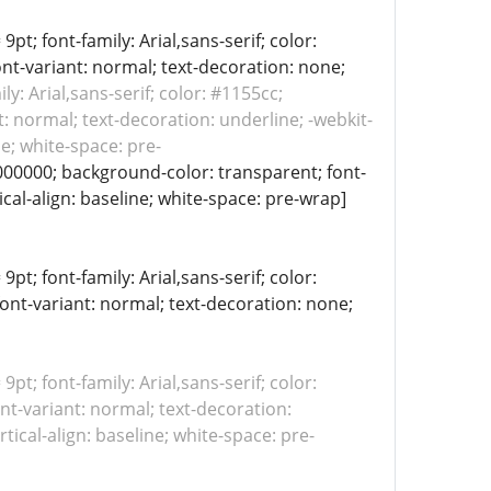
9pt; font-family: Arial,sans-serif; color:
ont-variant: normal; text-decoration: none;
ily: Arial,sans-serif; color: #1155cc;
: normal; text-decoration: underline; -webkit-
ne; white-space: pre-
: #000000; background-color: transparent; font-
ical-align: baseline; white-space: pre-wrap]
9pt; font-family: Arial,sans-serif; color:
font-variant: normal; text-decoration: none;
 9pt; font-family: Arial,sans-serif; color:
nt-variant: normal; text-decoration:
tical-align: baseline; white-space: pre-