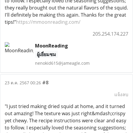
to follow. I especially loved the seasoning suggestions;
they really brought out the natural flavors of the squid.
I'll definitely be making this again. Thanks for the great
tips!"
https://mmoonreading.com/
205.254.174.227
MoonReading
ผู้เยี่ยมชม
nenokid615@jameagle.com
#8
23 ต.ค. 2567 00:26
แจ้งลบ
"I just tried making dried squid at home, and it turned
out amazing! The texture was just right&mdash;crispy
yet chewy. The recipe instructions were clear and easy
to follow. I especially loved the seasoning suggestions;