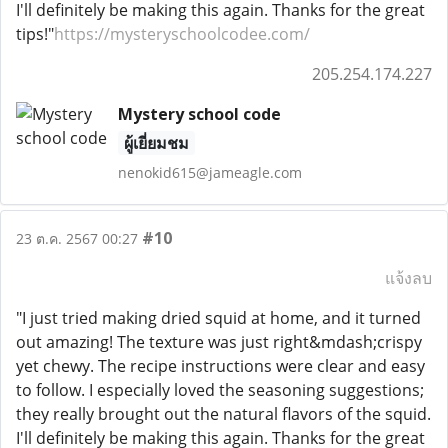
I'll definitely be making this again. Thanks for the great
tips!"
https://mysteryschoolcodee.com/
205.254.174.227
Mystery school code
ผู้เยี่ยมชม
nenokid615@jameagle.com
#10
23 ต.ค. 2567 00:27
แจ้งลบ
"I just tried making dried squid at home, and it turned
out amazing! The texture was just right&mdash;crispy
yet chewy. The recipe instructions were clear and easy
to follow. I especially loved the seasoning suggestions;
they really brought out the natural flavors of the squid.
I'll definitely be making this again. Thanks for the great