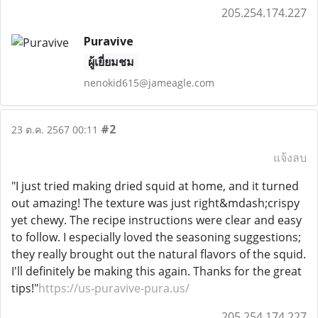
205.254.174.227
Puravive
ผู้เยี่ยมชม
nenokid615@jameagle.com
#2
23 ต.ค. 2567 00:11
แจ้งลบ
"I just tried making dried squid at home, and it turned
out amazing! The texture was just right&mdash;crispy
yet chewy. The recipe instructions were clear and easy
to follow. I especially loved the seasoning suggestions;
they really brought out the natural flavors of the squid.
I'll definitely be making this again. Thanks for the great
tips!"
https://us-puravive-pura.us/
205.254.174.227