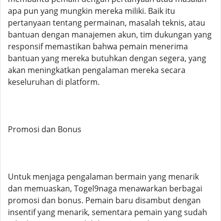
apa pun yang mungkin mereka miliki. Baik itu
pertanyaan tentang permainan, masalah teknis, atau
bantuan dengan manajemen akun, tim dukungan yang
responsif memastikan bahwa pemain menerima
bantuan yang mereka butuhkan dengan segera, yang
akan meningkatkan pengalaman mereka secara
keseluruhan di platform.
Promosi dan Bonus
Untuk menjaga pengalaman bermain yang menarik
dan memuaskan, Togel9naga menawarkan berbagai
promosi dan bonus. Pemain baru disambut dengan
insentif yang menarik, sementara pemain yang sudah