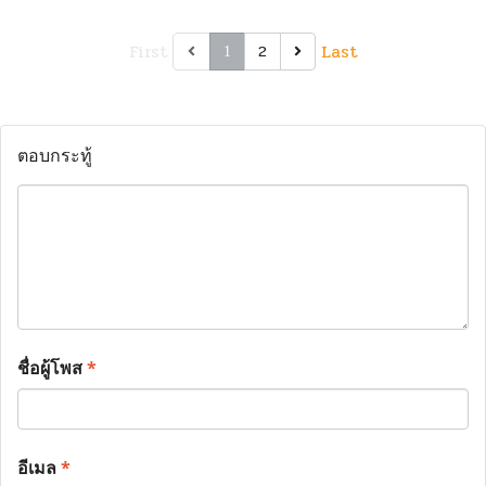
First
Last
2
1
ตอบกระทู้
ชื่อผู้โพส
*
อีเมล
*