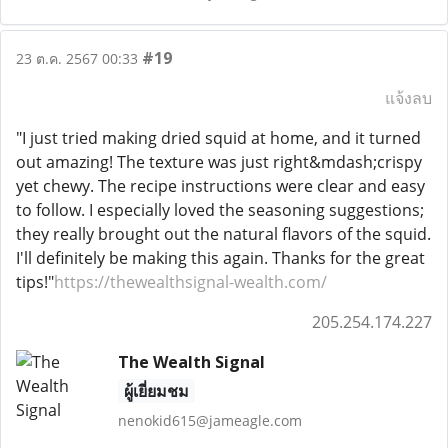
#19
23 ต.ค. 2567 00:33
แจ้งลบ
"I just tried making dried squid at home, and it turned
out amazing! The texture was just right&mdash;crispy
yet chewy. The recipe instructions were clear and easy
to follow. I especially loved the seasoning suggestions;
they really brought out the natural flavors of the squid.
I'll definitely be making this again. Thanks for the great
tips!"
https://thewealthsignal-wealth.com/
205.254.174.227
The Wealth Signal
ผู้เยี่ยมชม
nenokid615@jameagle.com