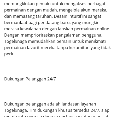
memungkinkan pemain untuk mengakses berbagai
permainan dengan mudah, mengelola akun mereka,
dan memasang taruhan. Desain intuitif ini sangat
bermanfaat bagi pendatang baru, yang mungkin
merasa kewalahan dengan lanskap permainan online.
Dengan memprioritaskan pengalaman pengguna,
Togel9naga memudahkan pemain untuk menikmati
permainan favorit mereka tanpa kerumitan yang tidak
perlu.
Dukungan Pelanggan 24/7
Dukungan pelanggan adalah landasan layanan
Togel9naga. Tim dukungan khusus tersedia 24/7, siap
membantu pemain dengan pertanyaan atau masalah