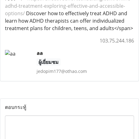
adhd-treatment-exploring-effective-and-accessible-
options/
Discover how to effectively treat ADHD and
learn how ADHD therapists can offer individualized
treatment plans for children, teens, and adults</span>
103.75.244.186
aa
ผู้เยี่ยมชม
jedopim177@othao.com
ตอบกระทู้