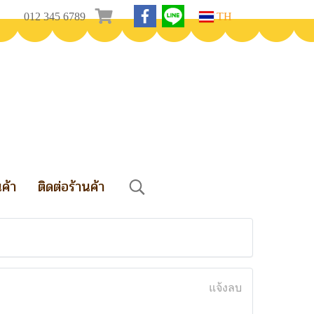
012 345 6789
TH
นค้า
ติดต่อร้านค้า
แจ้งลบ