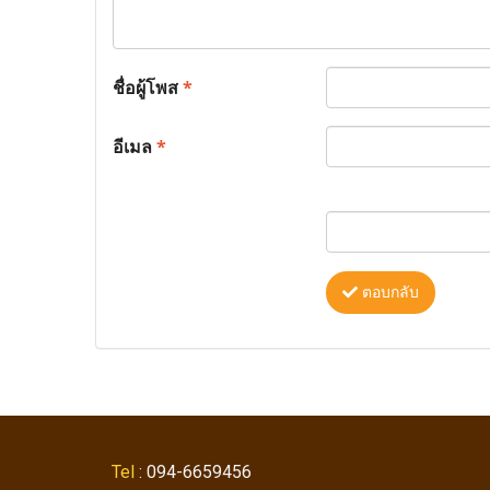
ชื่อผู้โพส
*
อีเมล
*
ตอบกลับ
Tel
: 094-6659456