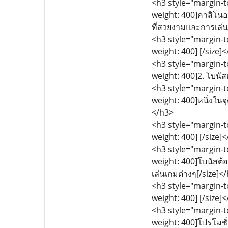
<h3 style="margin-to
weight: 400]คาสิโนออ
ที่สวยงามและการเล่นเ
<h3 style="margin-to
weight: 400] [/size]
<h3 style="margin-to
weight: 400]2. โบนัส
<h3 style="margin-to
weight: 400]หนึ่งใน
</h3>
<h3 style="margin-to
weight: 400] [/size]
<h3 style="margin-to
weight: 400]โบนัสต้อน
เล่นเกมต่างๆ[/size]<
<h3 style="margin-to
weight: 400] [/size]
<h3 style="margin-to
weight: 400]โปรโมชั่น