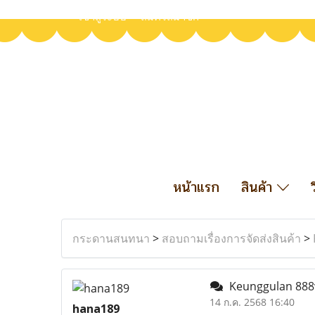
เข้าสู่ระบบ
สมัครสมาชิก
หน้าแรก
สินค้า
กระดานสนทนา
>
สอบถามเรื่องการจัดส่งสินค้า
>
Keunggulan 888v
14 ก.ค. 2568 16:40
hana189