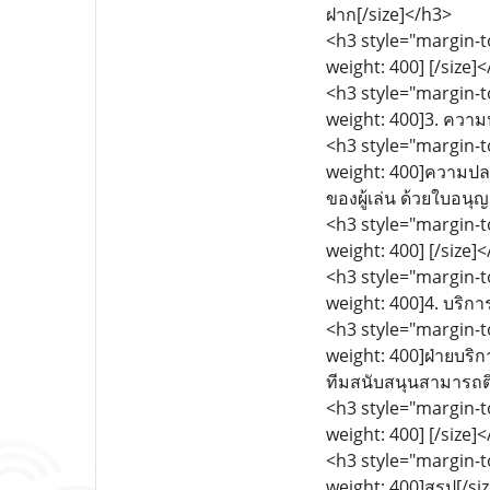
ฝาก[/size]</h3>
<h3 style="margin-to
weight: 400] [/size]
<h3 style="margin-to
weight: 400]3. ความ
<h3 style="margin-to
weight: 400]ความปลอ
ของผู้เล่น ด้วยใบอนุญ
<h3 style="margin-to
weight: 400] [/size]
<h3 style="margin-to
weight: 400]4. บริกา
<h3 style="margin-to
weight: 400]ฝ่ายบริ
ทีมสนับสนุนสามารถติด
<h3 style="margin-to
weight: 400] [/size]
<h3 style="margin-to
weight: 400]สรุป[/si