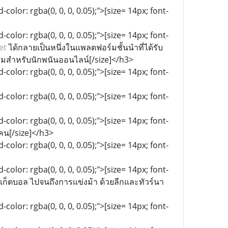
olor: rgba(0, 0, 0, 0.05);">[size= 14px; font-
olor: rgba(0, 0, 0, 0.05);">[size= 14px; font-
et
ได้กลายเป็นหนึ่งในแพลตฟอร์มชั้นนำที่ได้รับ
ะสมสำหรับนักพนันออนไลน์[/size]</h3>
olor: rgba(0, 0, 0, 0.05);">[size= 14px; font-
olor: rgba(0, 0, 0, 0.05);">[size= 14px; font-
olor: rgba(0, 0, 0, 0.05);">[size= 14px; font-
คน[/size]</h3>
olor: rgba(0, 0, 0, 0.05);">[size= 14px; font-
olor: rgba(0, 0, 0, 0.05);">[size= 14px; font-
สเก็ตบอล ไปจนถึงการแข่งม้า ด้วยลีกและทัวร์นา
olor: rgba(0, 0, 0, 0.05);">[size= 14px; font-