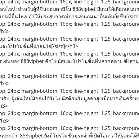
p: 24px; margin-bottom: 16px; line-height: 1.25; background-c
นไลน์: สำหรับผู้ที่ชื่นชอบคาสิโน 888vipbet มีเกมให้เลือกเล่นม
กมที่ลื่นไหล ทำให้ประสบการณ์การเล่นเกมน่าตื่นเต้นยิ่งขึ้น[/siz
p: 24px; margin-bottom: 16px; line-height: 1.25; background-c
</h3>
p: 24px; margin-bottom: 16px; line-height: 1.25; background-c
และโปรโมชั่นที่น่าสนใจ[/size]</h3>
p: 24px; margin-bottom: 16px; line-height: 1.25; background-c
จุดเด่นของ 888vipbet คือโบนัสและโปรโมชั่นที่หลากหลาย ซึ่งสาม
p: 24px; margin-bottom: 16px; line-height: 1.25; background-c
</h3>
p: 24px; margin-bottom: 16px; line-height: 1.25; background-c
รับ: ผู้เล่นใหม่มักจะได้รับโบนัสต้อนรับมูลค่าสูงเมื่อฝากเงินครั
/h3>
p: 24px; margin-bottom: 16px; line-height: 1.25; background-c
</h3>
p: 24px; margin-bottom: 16px; line-height: 1.25; background-c
ประจำ: 888vipbet ยังมีโปรโมชั่นประจำที่เปิดโอกาสให้ผู้เล่นได้รั