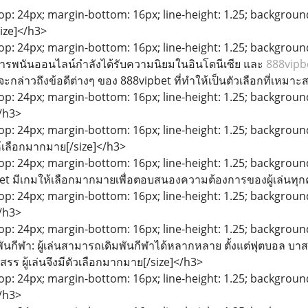
p: 24px; margin-bottom: 16px; line-height: 1.25; background-c
ize]</h3>
p: 24px; margin-bottom: 16px; line-height: 1.25; background-c
นการพนันออนไลน์กำลังได้รับความนิยมในอินโดนีเซีย และ
888vipb
กล่าวถึงข้อดีต่างๆ ของ 888vipbet ที่ทำให้เป็นตัวเลือกที่เหมา
p: 24px; margin-bottom: 16px; line-height: 1.25; background-c
</h3>
p: 24px; margin-bottom: 16px; line-height: 1.25; background-c
ห้เลือกมากมาย[/size]</h3>
p: 24px; margin-bottom: 16px; line-height: 1.25; background-c
et มีเกมให้เลือกมากมายเพื่อตอบสนองความต้องการของผู้เล่นทุก
p: 24px; margin-bottom: 16px; line-height: 1.25; background-c
</h3>
p: 24px; margin-bottom: 16px; line-height: 1.25; background-c
ันกีฬา: ผู้เล่นสามารถเดิมพันกีฬาได้หลากหลาย ตั้งแต่ฟุตบอล บา
รร ผู้เล่นจึงมีตัวเลือกมากมาย[/size]</h3>
p: 24px; margin-bottom: 16px; line-height: 1.25; background-c
</h3>