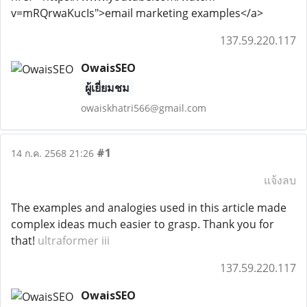
v=mRQrwaKucIs">email marketing examples</a>
137.59.220.117
OwaisSEO
ผู้เยี่ยมชม
owaiskhatri566@gmail.com
#1
14 ก.ค. 2568 21:26
แจ้งลบ
The examples and analogies used in this article made
complex ideas much easier to grasp. Thank you for
that!
ultraformer iii
137.59.220.117
OwaisSEO