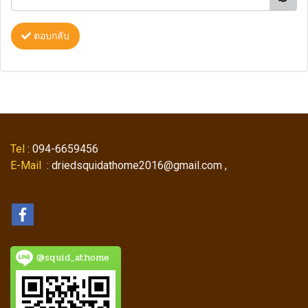
ตอบกลับ
Tel
: 094-6659456
E-Mail
: driedsquidathome2016@gmail.com ,
@squid_athome