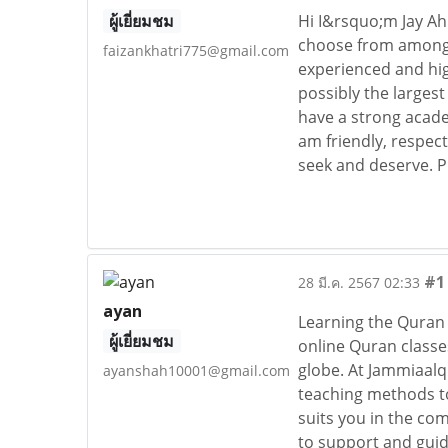
ผู้เยี่ยมชม
Hi I&rsquo;m Jay Ah
choose from amongst
faizankhatri775@gmail.com
experienced and hig
possibly the largest
have a strong acade
am friendly, respectf
seek and deserve. P
#1
28 มี.ค. 2567 02:33
ayan
Learning the Quran 
ผู้เยี่ยมชม
online Quran classe
globe. At Jammiaalq
ayanshah10001@gmail.com
teaching methods to
suits you in the co
to support and gui