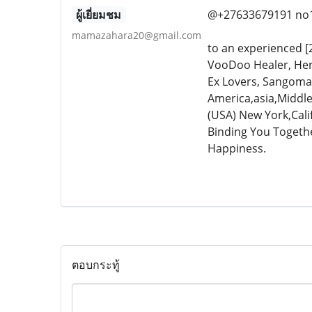
ผู้เยี่ยมชม
@+27633679191 no1 l
mamazahara20@gmail.com
to an experienced [2
VooDoo Healer, Herba
Ex Lovers, Sangoma 
America,asia,Middl
(USA) New York,Cali
Binding You Together
Happiness.
ตอบกระทู้