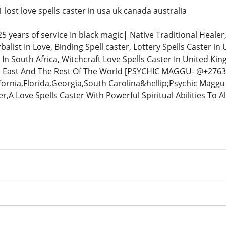
ost love spells caster in usa uk canada australia
5 years of service In black magic| Native Traditional Healer,
list In Love, Binding Spell caster, Lottery Spells Caster in
In South Africa, Witchcraft Love Spells Caster In United K
e East And The Rest Of The World [PSYCHIC MAGGU- @+276336
fornia,Florida,Georgia,South Carolina&hellip;Psychic Maggu
,A Love Spells Caster With Powerful Spiritual Abilities To A