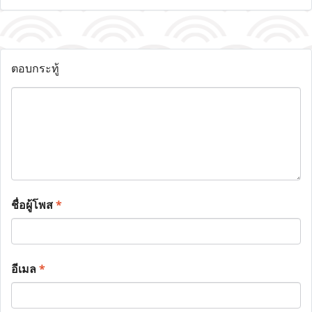
ตอบกระทู้
ชื่อผู้โพส
*
อีเมล
*