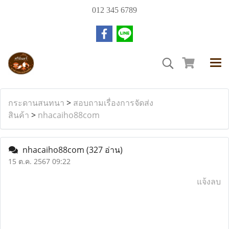
012 345 6789
กระดานสนทนา
>
สอบถามเรื่องการจัดส่ง
สินค้า
>
nhacaiho88com
nhacaiho88com
(327 อ่าน)
15 ต.ค. 2567 09:22
แจ้งลบ