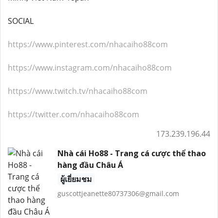
SOCIAL
https://www.pinterest.com/nhacaiho88com
https://www.instagram.com/nhacaiho88com
https://www.twitch.tv/nhacaiho88com
https://twitter.com/nhacaiho88com
173.239.196.44
Nhà cái Ho88 - Trang cá cược thể thao
hàng đầu Châu Á
ผู้เยี่ยมชม
guscottjeanette80737306@gmail.com