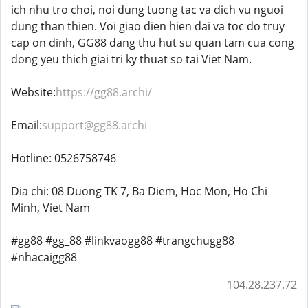
ich nhu tro choi, noi dung tuong tac va dich vu nguoi
dung than thien. Voi giao dien hien dai va toc do truy
cap on dinh, GG88 dang thu hut su quan tam cua cong
dong yeu thich giai tri ky thuat so tai Viet Nam.
Website:
https://gg88.archi/
Email:
support@gg88.archi
Hotline: 0526758746
Dia chi: 08 Duong TK 7, Ba Diem, Hoc Mon, Ho Chi
Minh, Viet Nam
#gg88 #gg_88 #linkvaogg88 #trangchugg88
#nhacaigg88
104.28.237.72