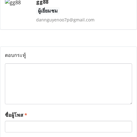
gg88
ผู้เยี่ยมชม
dannguyenoo7p@gmail.com
ตอบกระทู้
ชื่อผู้โพส
*