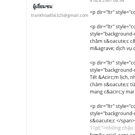
4 เม.ย 2567 08:54
ผู้เยี่ยมชม
<p dir="ltr" style="c
trankhoa856325@gmail.com
<p dir="ltr" style="
style="background-co
chăm s&oacute;c c&a
m&agrave; dịch vụ c
<p dir="ltr" style="
style="background-co
Tết &Acirc;m lịch, 
chăm s&oacute;c từ
mang c&acirc;y mai 
<p dir="ltr" style="
style="background-co
s&oacute;c </span>
11pt;">những chậu 