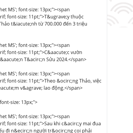
chet MS'; font-size: 13px;"><span
rif; font-size: 11pt;">T&ugrave;y thuộc
hảo t&iacute;nh từ 700.000 đến 3 triệu
chet MS'; font-size: 13px;"><span
rif; font-size: 11pt;">C&aacute;c vườn
 đ&aacute;n T&acirc;n Sửu 2024.</span>
chet MS'; font-size: 13px;"><span
if; font-size: 11pt;">Theo &ocirc;ng Thảo, việc
&eacute;m v&agrave; lao động.</span>
font-size: 13px;">
chet MS'; font-size: 13px;"><span
if; font-size: 11pt;">Sau khi c&acirc;y mai đua
 đi n&ecirc;n người tr&ocirc;ng coi phải