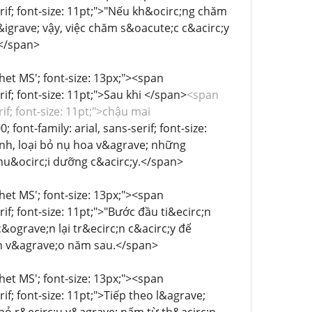
erif; font-size: 11pt;">"Nếu kh&ocirc;ng chăm
&igrave; vậy, việc chăm s&oacute;c c&acirc;y
.</span>
chet MS'; font-size: 13px;"><span
if; font-size: 11pt;">Sau khi </span>
<span
if; font-size: 11pt;">chậu mai
ont-family: arial, sans-serif; font-size:
nh, loại bỏ nụ hoa v&agrave; những
nu&ocirc;i dưỡng c&acirc;y.</span>
chet MS'; font-size: 13px;"><span
if; font-size: 11pt;">"Bước đầu ti&ecirc;n
&ograve;n lại tr&ecirc;n c&acirc;y để
n v&agrave;o năm sau.</span>
chet MS'; font-size: 13px;"><span
if; font-size: 11pt;">Tiếp theo l&agrave;