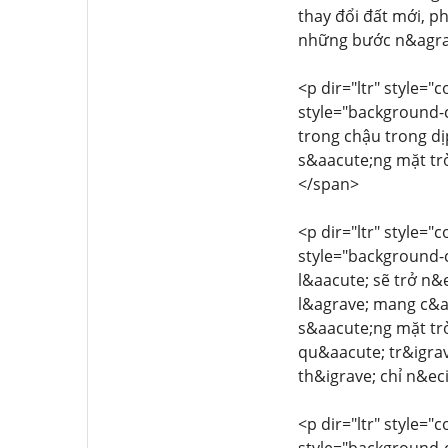
thay đổi đất mới, ph
những bước n&agrav
<p dir="ltr" style="
style="background-co
trong chậu trong dị
s&aacute;ng mặt trờ
</span>
<p dir="ltr" style="
style="background-co
l&aacute; sẽ trở n&
l&agrave; mang c&ac
s&aacute;ng mặt trờ
qu&aacute; tr&igrav
th&igrave; chỉ n&ec
<p dir="ltr" style="