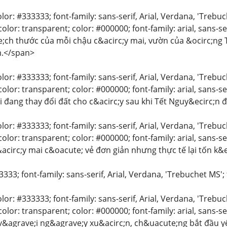
color: #333333; font-family: sans-serif, Arial, Verdana, 'Trebu
lor: transparent; color: #000000; font-family: arial, sans-se
;ch thước của mỗi chậu c&acirc;y mai, vườn của &ocirc;ng T
m.</span>
color: #333333; font-family: sans-serif, Arial, Verdana, 'Trebu
lor: transparent; color: #000000; font-family: arial, sans-se
ai đang thay đổi đất cho c&acirc;y sau khi Tết Nguy&ecirc;n
color: #333333; font-family: sans-serif, Arial, Verdana, 'Trebu
lor: transparent; color: #000000; font-family: arial, sans-ser
circ;y mai c&oacute; vẻ đơn giản nhưng thực tế lại tốn k
3333; font-family: sans-serif, Arial, Verdana, 'Trebuchet MS'; 
color: #333333; font-family: sans-serif, Arial, Verdana, 'Trebu
lor: transparent; color: #000000; font-family: arial, sans-ser
&agrave;i ng&agrave;y xu&acirc;n, ch&uacute;ng bắt đầu yếu