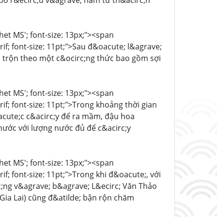
ỏ r&ecirc;u v&agrave; nấm từ th&acirc;n
chet MS'; font-size: 13px;"><span
rif; font-size: 11pt;">Sau đ&oacute; l&agrave;
ha trộn theo một c&ocirc;ng thức bao gồm sợi
chet MS'; font-size: 13px;"><span
rif; font-size: 11pt;">Trong khoảng thời gian
acute;c c&acirc;y để ra mầm, đậu hoa
nước với lượng nước đủ để c&acirc;y
chet MS'; font-size: 13px;"><span
if; font-size: 11pt;">Trong khi đ&oacute;, với
c;ng v&agrave; b&agrave; L&ecirc; Văn Thảo
 Gia Lai) cũng đ&atilde; bận rộn chăm