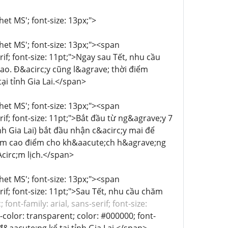
het MS'; font-size: 13px;">
chet MS'; font-size: 13px;"><span
rif; font-size: 11pt;">Ngay sau Tết, nhu cầu
ao. Đ&acirc;y cũng l&agrave; thời điểm
i tỉnh Gia Lai.</span>
chet MS'; font-size: 13px;"><span
rif; font-size: 11pt;">Bắt đầu từ ng&agrave;y 7
h Gia Lai) bắt đầu nhận c&acirc;y mai để
iểm cao điểm cho kh&aacute;ch h&agrave;ng
circ;m lịch.</span>
chet MS'; font-size: 13px;"><span
rif; font-size: 11pt;">Sau Tết, nhu cầu chăm
nt-family: arial, sans-serif; font-size:
olor: transparent; color: #000000; font-