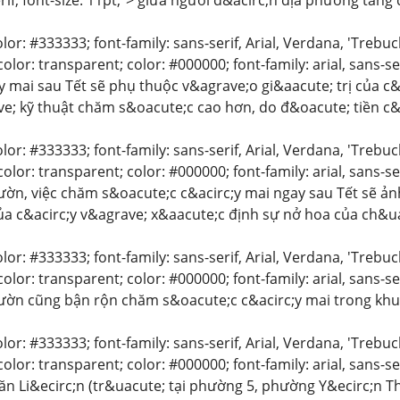
serif; font-size: 11pt;"> giữa người d&acirc;n địa phương tăng
color: #333333; font-family: sans-serif, Arial, Verdana, 'Trebu
lor: transparent; color: #000000; font-family: arial, sans-se
y mai sau Tết sẽ phụ thuộc v&agrave;o gi&aacute; trị của c&
e; kỹ thuật chăm s&oacute;c cao hơn, do đ&oacute; tiền c&
color: #333333; font-family: sans-serif, Arial, Verdana, 'Trebu
lor: transparent; color: #000000; font-family: arial, sans-se
ờn, việc chăm s&oacute;c c&acirc;y mai ngay sau Tết sẽ ản
của c&acirc;y v&agrave; x&aacute;c định sự nở hoa của ch&
color: #333333; font-family: sans-serif, Arial, Verdana, 'Trebu
lor: transparent; color: #000000; font-family: arial, sans-se
ườn cũng bận rộn chăm s&oacute;c c&acirc;y mai trong kh
color: #333333; font-family: sans-serif, Arial, Verdana, 'Trebu
lor: transparent; color: #000000; font-family: arial, sans-se
n Li&ecirc;n (tr&uacute; tại phường 5, phường Y&ecirc;n Thế