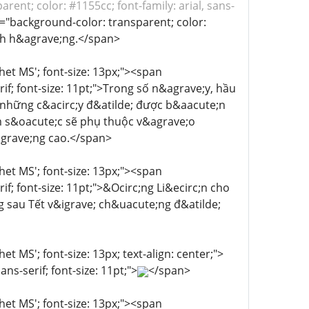
ent; color: #1155cc; font-family: arial, sans-
="background-color: transparent; color:
e;ch h&agrave;ng.</span>
chet MS'; font-size: 13px;"><span
rif; font-size: 11pt;">Trong số n&agrave;y, hầu
 những c&acirc;y đ&atilde; được b&aacute;n
m s&oacute;c sẽ phụ thuộc v&agrave;o
&agrave;ng cao.</span>
chet MS'; font-size: 13px;"><span
if; font-size: 11pt;">&Ocirc;ng Li&ecirc;n cho
 sau Tết v&igrave; ch&uacute;ng đ&atilde;
et MS'; font-size: 13px; text-align: center;">
ns-serif; font-size: 11pt;">
</span>
chet MS'; font-size: 13px;"><span