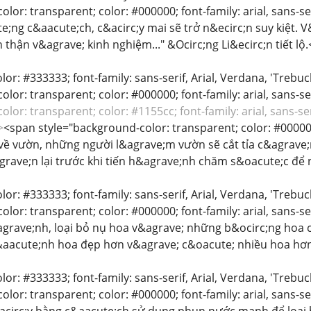
lor: transparent; color: #000000; font-family: arial, sans-s
;ng c&aacute;ch, c&acirc;y mai sẽ trở n&ecirc;n suy kiệt. V
n thận v&agrave; kinh nghiệm..." &Ocirc;ng Li&ecirc;n tiết lộ
color: #333333; font-family: sans-serif, Arial, Verdana, 'Trebu
lor: transparent; color: #000000; font-family: arial, sans-ser
lor: transparent; color: #1155cc; font-family: arial, sans-ser
>
<span style="background-color: transparent; color: #000000; f
về vườn, những người l&agrave;m vườn sẽ cắt tỉa c&agrave;
rave;n lại trước khi tiến h&agrave;nh chăm s&oacute;c để 
color: #333333; font-family: sans-serif, Arial, Verdana, 'Trebu
lor: transparent; color: #000000; font-family: arial, sans-ser
&agrave;nh, loại bỏ nụ hoa v&agrave; những b&ocirc;ng hoa c
aacute;nh hoa đẹp hơn v&agrave; c&oacute; nhiều hoa hơ
color: #333333; font-family: sans-serif, Arial, Verdana, 'Trebu
lor: transparent; color: #000000; font-family: arial, sans-ser