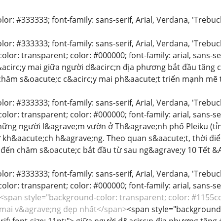
olor: #333333; font-family: sans-serif, Arial, Verdana, 'Trebuc
color: #333333; font-family: sans-serif, Arial, Verdana, 'Trebu
lor: transparent; color: #000000; font-family: arial, sans-se
circ;y mai giữa người d&acirc;n địa phương bắt đầu tăng c
hăm s&oacute;c c&acirc;y mai ph&aacute;t triển mạnh mẽ tạ
color: #333333; font-family: sans-serif, Arial, Verdana, 'Trebu
lor: transparent; color: #000000; font-family: arial, sans-se
những người l&agrave;m vườn ở Th&agrave;nh phố Pleiku (tỉn
 kh&aacute;ch h&agrave;ng. Theo quan s&aacute;t, thời đ
đến chăm s&oacute;c bắt đầu từ sau ng&agrave;y 10 Tết &A
color: #333333; font-family: sans-serif, Arial, Verdana, 'Trebu
lor: transparent; color: #000000; font-family: arial, sans-se
<span style="background-color: transparent; color: #1155cc; fo
mai v&agrave;ng đẹp nhất</span>
<span style="background-c