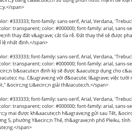
acirc;y bằng c&aacute;ch sử dụng phun nước mạnh để loại b
c;y.</span>
color: #333333; font-family: sans-serif, Arial, Verdana, 'Trebu
lor: transparent; color: #000000; font-family: arial, sans-se
e;nh thay đất v&agrave; cắt tỉa rễ. Đất thay thế sẽ được p
tỉ lệ nhất định.</span>
color: #333333; font-family: sans-serif, Arial, Verdana, 'Trebu
lor: transparent; color: #000000; font-family: arial, sans-se
acirc;n b&oacute;n định kỳ sẽ được &aacute;p dụng cho c&a
cute;c nụ. C&ugrave;ng với đ&oacute; l&agrave; việc tưới 
t," &ocirc;ng Li&ecirc;n giải th&iacute;ch.</span>
color: #333333; font-family: sans-serif, Arial, Verdana, 'Trebu
lor: transparent; color: #000000; font-family: arial, sans-ser
c;y mai được kh&aacute;ch h&agrave;ng gửi sau Tết, &ocir
ờng 5, phường Y&ecirc;n Thế, th&agrave;nh phố Pleiku, tỉnh
te;ng.</span>