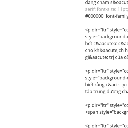
đang chăm s&oacute
serif; font-size: 1
#000000; font-family
<p dir="ltr" style="
style="background-co
hết c&aacute;c c&ac
cho kh&aacute;ch h
gi&aacute; trị của 
<p dir="ltr" style="
style="background-co
biết rằng c&acirc;y
tập trung dưỡng chấ
<p dir="ltr" style="c
<span style="backgro
<p dir="ltr" style="