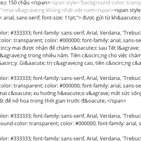
;c 150 chậu </span>
<span style="background-color: transpar
1pt;">mai v&agrave;ng khủng nhất việt nam</span>
<span style
: arial, sans-serif; font-size: 11pt;"> được gửi từ kh&aacut
color: #333333; font-family: sans-serif, Arial, Verdana, 'Trebu
lor: transparent; color: #000000; font-family: arial, sans-se
irc;y mai được nhận để chăm s&oacute;c sau Tết l&agrave;
&agrave;ng trong nhiều năm. Tiền c&ocirc;ng cho việc chă
c&acirc;y. Gi&aacute; trị c&agrave;ng cao, tiền c&ocirc;ng c
color: #333333; font-family: sans-serif, Arial, Verdana, 'Trebu
lor: transparent; color: #000000; font-family: arial, sans-ser
 mai c&oacute; xu hướng h&eacute;o v&agrave; mất sức sống
t để nở hoa trong thời gian trước đ&oacute;.</span>
olor: #333333; font-family: sans-serif, Arial, Verdana, 'Trebuch
und-color: transparent; color: #000000; font-family: arial, sa
color: #333333; font-family: sans-serif, Arial, Verdana, 'Trebu