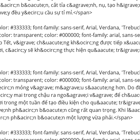
&acirc;n b&oacute;n, cắt tỉa c&agrave;nh, nụ, tạo h&igrave;n
e;y đều y&ecirc;u cầu sự tỉ mỉ.</span>
color: #333333; font-family: sans-serif, Arial, Verdana, 'Trebu
lor: transparent; color: #000000; font-family: arial, sans-ser
p Tết, v&igrave; ch&uacute;ng kh&ocirc;ng được tiếp x&uac
i, c&acirc;y sẽ kh&ocirc;ng thực hiện qu&aacute; tr&igrav
color: #333333; font-family: sans-serif, Arial, Verdana, 'Trebu
lor: transparent; color: #000000; font-family: arial, sans-ser
ecirc;n mỏng v&agrave; m&agrave;u s&aacute;ng hơn. Do đ&o
irc;y mai trong chậu ra ngo&agrave;i v&agrave; để ch&uac
i trong một tuần để tạo điều kiện cho qu&aacute; tr&igrav
e;nh ph&acirc;n b&oacute;n cũng rất quan trọng. Khi l&aacu
irc;n ph&acirc;n b&oacute;n một lượng vừa phải.</span>
color: #333333; font-family: sans-serif, Arial, Verdana, 'Trebu