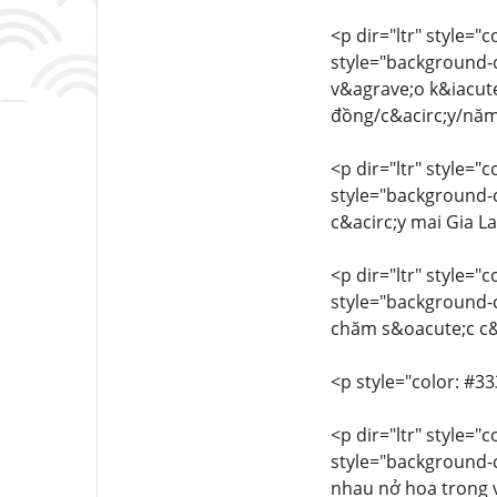
<p dir="ltr" style="
style="background-co
v&agrave;o k&iacute
đồng/c&acirc;y/nă
<p dir="ltr" style="
style="background-co
c&acirc;y mai Gia L
<p dir="ltr" style="
style="background-co
chăm s&oacute;c c&a
<p style="color: #33
<p dir="ltr" style="
style="background-co
nhau nở hoa trong v