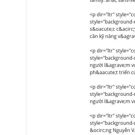
family: arial, sans-
<p dir="ltr" style="
style="background-co
s&oacute;c c&acirc;
cần kỹ năng v&agrav
<p dir="ltr" style="
style="background-co
người l&agrave;m vư
ph&aacute;t triển 
<p dir="ltr" style="
style="background-co
người l&agrave;m v
<p dir="ltr" style="
style="background-co
&ocirc;ng Nguyễn Vă