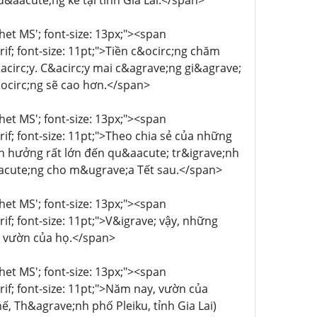
 đ&aacute;ng kể tại tỉnh Gia Lai.</span>
chet MS'; font-size: 13px;"><span
rif; font-size: 11pt;">Tiền c&ocirc;ng chăm
acirc;y. C&acirc;y mai c&agrave;ng gi&agrave;
ocirc;ng sẽ cao hơn.</span>
chet MS'; font-size: 13px;"><span
rif; font-size: 11pt;">Theo chia sẻ của những
h hưởng rất lớn đến qu&aacute; tr&igrave;nh
uacute;ng cho m&ugrave;a Tết sau.</span>
chet MS'; font-size: 13px;"><span
rif; font-size: 11pt;">V&igrave; vậy, những
u vườn của họ.</span>
chet MS'; font-size: 13px;"><span
rif; font-size: 11pt;">Năm nay, vườn của
, Th&agrave;nh phố Pleiku, tỉnh Gia Lai)