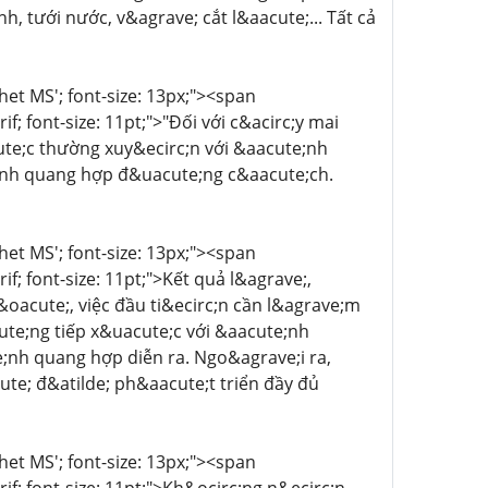
h, tưới nước, v&agrave; cắt l&aacute;... Tất cả
chet MS'; font-size: 13px;"><span
if; font-size: 11pt;">"Đối với c&acirc;y mai
ute;c thường xuy&ecirc;n với &aacute;nh
e;nh quang hợp đ&uacute;ng c&aacute;ch.
chet MS'; font-size: 13px;"><span
if; font-size: 11pt;">Kết quả l&agrave;,
acute;, việc đầu ti&ecirc;n cần l&agrave;m
ute;ng tiếp x&uacute;c với &aacute;nh
e;nh quang hợp diễn ra. Ngo&agrave;i ra,
te; đ&atilde; ph&aacute;t triển đầy đủ
chet MS'; font-size: 13px;"><span