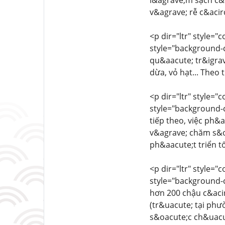
l&agrave;m sạch c&
v&agrave; rễ c&acir
<p dir="ltr" style="
style="background-co
qu&aacute; tr&igrav
dừa, vỏ hạt... Theo 
<p dir="ltr" style="
style="background-co
tiếp theo, việc ph&
v&agrave; chăm s&oa
ph&aacute;t triển tố
<p dir="ltr" style="
style="background-co
hơn 200 chậu c&acir
(tr&uacute; tại phư
s&oacute;c ch&uacu