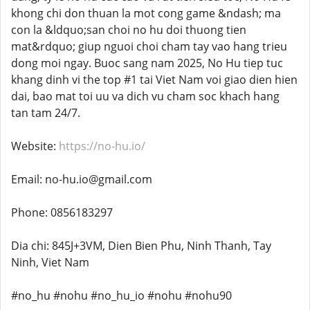
khong chi don thuan la mot cong game &ndash; ma
con la &ldquo;san choi no hu doi thuong tien
mat&rdquo; giup nguoi choi cham tay vao hang trieu
dong moi ngay. Buoc sang nam 2025, No Hu tiep tuc
khang dinh vi the top #1 tai Viet Nam voi giao dien hien
dai, bao mat toi uu va dich vu cham soc khach hang
tan tam 24/7.
Website:
https://no-hu.io/
Email: no-hu.io@gmail.com
Phone: 0856183297
Dia chi: 845J+3VM, Dien Bien Phu, Ninh Thanh, Tay
Ninh, Viet Nam
#no_hu #nohu #no_hu_io #nohu #nohu90