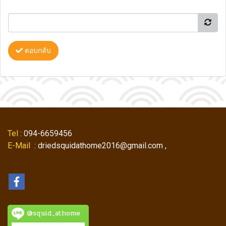
ตอบกลับ
Tel
: 094-6659456
E-Mail
: driedsquidathome2016@gmail.com ,
@squid_athome