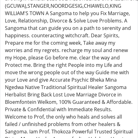
(GCUWA),STANGER,NOORDGESIG,CHIAWELO,KING
WILLIAM'S TOWN A Sangoma to help you Fix Marriage,
Love, Relationship, Divorce & Solve Love Problems. A
Sangoma that can guide you on a path to serenity and
happiness. counteracting witchcraft. Dear Spirits,
Prepare me for the coming week, Take away my
worries and my regrets. recharge my soul and renew
my Hope, please Go before me. clear the way and
Protect me. Bring the right People into my Life and
move the wrong people out of the way Guide me with
your Love and give Accurate Psychic Bheka Mina
Ngedwa Native Traditional Spiritual Healer Sangoma
Herbalist Bring Back Lost Love Marriage Divorce in
Bloemfontein Welkom, 100% Guaranteed & Affordable.
Private & Confidential with Immediate Results.
Welcome to Prof, the only who heals and solves all
failed / unfinished problems from other healers &
Sangoma. Iam Prof. Thokoza Powerful Trusted Spiritual