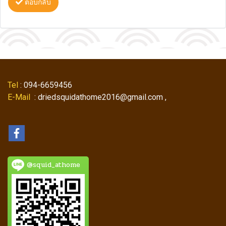
ตอบกลับ
Tel
: 094-6659456
E-Mail
: driedsquidathome2016@gmail.com ,
@squid_athome