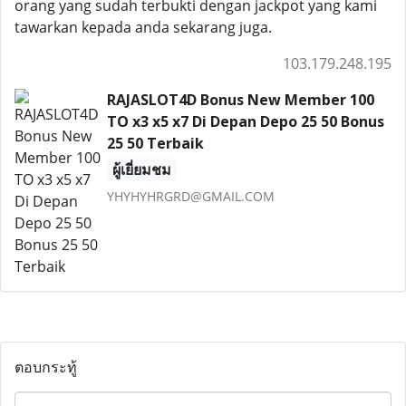
orang yang sudah terbukti dengan jackpot yang kami
tawarkan kepada anda sekarang juga.​
103.179.248.195
RAJASLOT4D Bonus New Member 100
TO x3 x5 x7 Di Depan Depo 25 50 Bonus
25 50 Terbaik
ผู้เยี่ยมชม
YHYHYHRGRD@GMAIL.COM
ตอบกระทู้