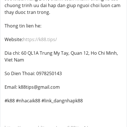
chuong trinh uu dai hap dan giup nguoi choi luon cam
thay duoc tran trong.
Thong tin lien he:
Website:
https://k88.tips/
Dia chi: 60 QL1A Trung My Tay, Quan 12, Ho Chi Minh,
Viet Nam
So Dien Thoai: 0978250143
Email: k88tips@gmail.com
#k88 #nhacaik88 #link_dangnhapk88