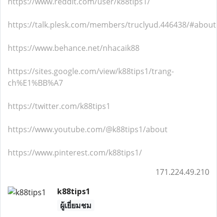
https://www.reddit.com/user/k88tips1/
https://talk.plesk.com/members/truclyud.446438/#about
https://www.behance.net/nhacaik88
https://sites.google.com/view/k88tips1/trang-
ch%E1%BB%A7
https://twitter.com/k88tips1
https://www.youtube.com/@k88tips1/about
https://www.pinterest.com/k88tips1/
171.224.49.210
k88tips1
ผู้เยี่ยมชม