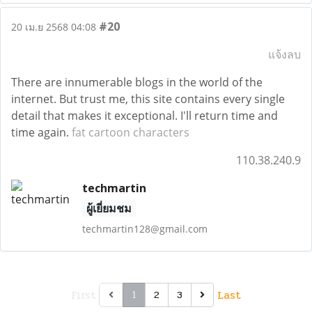
#20
20 เม.ย 2568 04:08
แจ้งลบ
There are innumerable blogs in the world of the
internet. But trust me, this site contains every single
detail that makes it exceptional. I'll return time and
time again.
fat cartoon characters
110.38.240.9
techmartin
ผู้เยี่ยมชม
techmartin128@gmail.com
First
Last
2
3
1