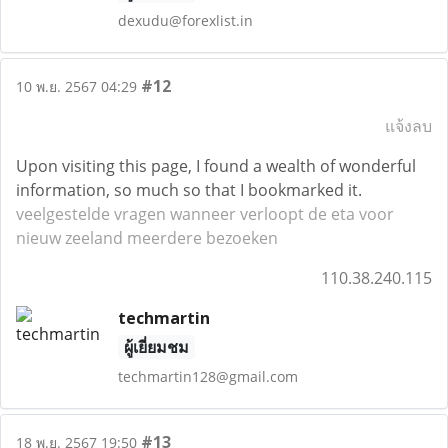
dexudu@forexlist.in
#12
10 พ.ย. 2567 04:29
แจ้งลบ
Upon visiting this page, I found a wealth of wonderful
information, so much so that I bookmarked it.
veelgestelde vragen wanneer verloopt de eta voor
nieuw zeeland meerdere bezoeken
110.38.240.115
techmartin
ผู้เยี่ยมชม
techmartin128@gmail.com
#13
18 พ.ย. 2567 19:50