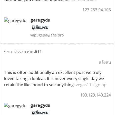
123.253.94.105
garegydu
ผู้เยี่ยมชม
vapugepa@afia.pro
#11
9 พ.ย. 2567 03:30
แจ้งลบ
This is often additionally an excellent post we truly
loved taking a look at. It is never every single day we
retain the likelihood to see anything.
vegas11 sign up
103.129.140.224
garegydu
ผู้เยี่ยมชม