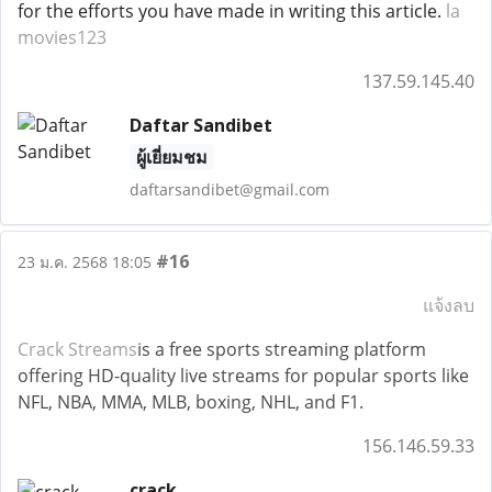
for the efforts you have made in writing this article.
la
movies123
137.59.145.40
Daftar Sandibet
ผู้เยี่ยมชม
daftarsandibet@gmail.com
#16
23 ม.ค. 2568 18:05
แจ้งลบ
Crack Streams
is a free sports streaming platform
offering HD-quality live streams for popular sports like
NFL, NBA, MMA, MLB, boxing, NHL, and F1.
156.146.59.33
crack