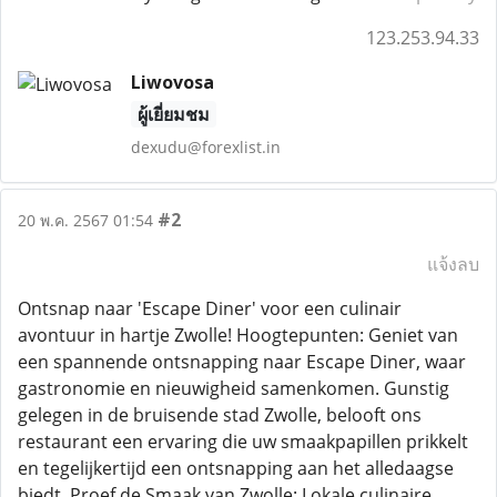
123.253.94.33
Liwovosa
ผู้เยี่ยมชม
dexudu@forexlist.in
#2
20 พ.ค. 2567 01:54
แจ้งลบ
Ontsnap naar 'Escape Diner' voor een culinair
avontuur in hartje Zwolle! Hoogtepunten: Geniet van
een spannende ontsnapping naar Escape Diner, waar
gastronomie en nieuwigheid samenkomen. Gunstig
gelegen in de bruisende stad Zwolle, belooft ons
restaurant een ervaring die uw smaakpapillen prikkelt
en tegelijkertijd een ontsnapping aan het alledaagse
biedt. Proef de Smaak van Zwolle: Lokale culinaire