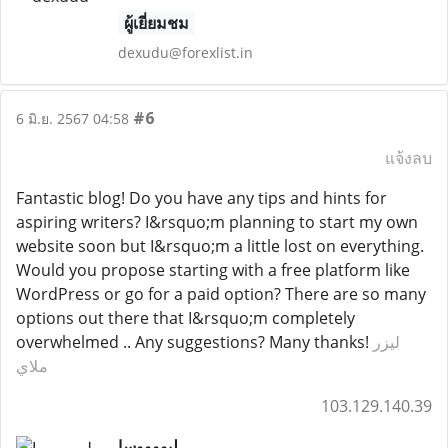
ผู้เยี่ยมชม
dexudu@forexlist.in
#6
6 มิ.ย. 2567 04:58
แจ้งลบ
Fantastic blog! Do you have any tips and hints for
aspiring writers? I&rsquo;m planning to start my own
website soon but I&rsquo;m a little lost on everything.
Would you propose starting with a free platform like
WordPress or go for a paid option? There are so many
options out there that I&rsquo;m completely
overwhelmed .. Any suggestions? Many thanks!
ليزر
ملاي
103.129.140.39
لیووووسا