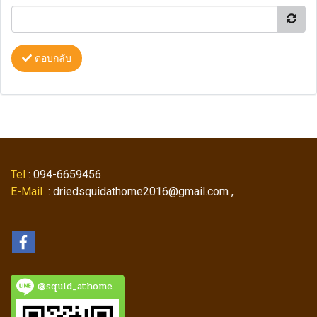
ตอบกลับ
Tel
: 094-6659456
E-Mail
: driedsquidathome2016@gmail.com ,
@squid_athome