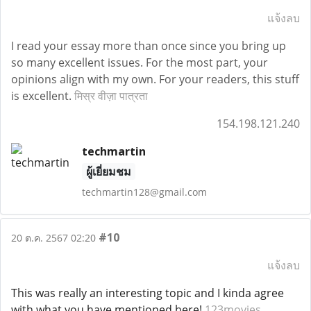
แจ้งลบ
I read your essay more than once since you bring up
so many excellent issues. For the most part, your
opinions align with my own. For your readers, this stuff
is excellent.
मिस्र वीज़ा पात्रता
154.198.121.240
techmartin
ผู้เยี่ยมชม
techmartin128@gmail.com
#10
20 ต.ค. 2567 02:20
แจ้งลบ
This was really an interesting topic and I kinda agree
with what you have mentioned here!
123movies