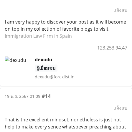
แจ้งลบ
I am very happy to discover your post as it will become
on top in my collection of favorite blogs to visit.
Immigration Law Firm in Spain
123.253.94.47
dexudu
ผู้เยี่ยมชม
dexudu@forexlist.in
#14
19 พ.ย. 2567 01:09
แจ้งลบ
That is the excellent mindset, nonetheless is just not
help to make every sence whatsoever preaching about