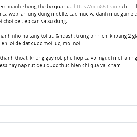
iem manh khong the bo qua cua
https://mm88.team/
chinh l
 ca web lan ung dung mobile, cac muc va danh muc game duo
 choi de tiep can va su dung.
hanh nho ha tang toi uu &ndash; trung binh chi khoang 2 g
tien loi de dat cuoc moi luc, moi noi
 thanh thoat, khong gay roi, phu hop ca voi nguoi moi lan n
tress hay nap rut deu duoc thuc hien chi qua vai cham