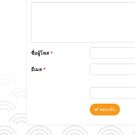
ชื่อผู้โพส
*
อีเมล
*
ตอบกลับ