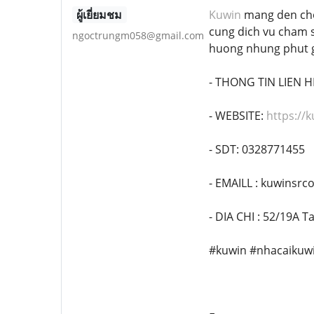
ผู้เยี่ยมชม
Kuwin
mang den cho b
cung dich vu cham 
ngoctrungm058@gmail.com
huong nhung phut gi
- THONG TIN LIEN HE
- WEBSITE:
https://
- SDT: 0328771455
- EMAILL : kuwinsr
- DIA CHI : 52/19A 
#kuwin #nhacaikuw