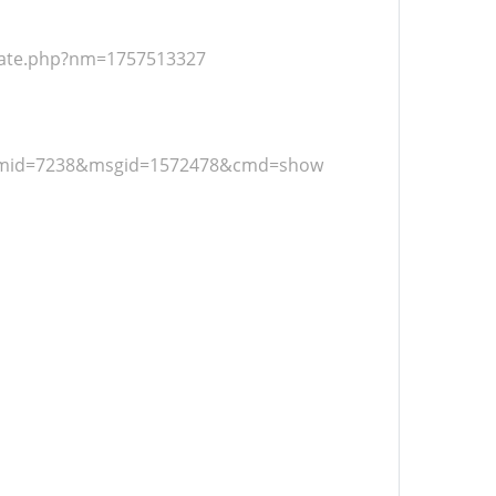
ate.php?nm=1757513327
&frmid=7238&msgid=1572478&cmd=show