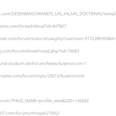
tos.com/DESENMASCARANDO_LAS_FALSAS_DOCTRINAS/templ
ame.com/thread/detail?id=447807
venet.com/forum/static/show.php?usernum=3172289350
eg.com/forum/showthread.php?tid=74683
r-und-studium.de/Forum/News/kuwinsrcom-1
dname.com/forum/topic/29012/kuwinsrcom
/forum/?PAGE_NAME=profile_view&UID=145682
007.com/forums/thread/27042/