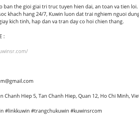
an the gioi giai tri truc tuyen hien dai, an toan va tien loi
soc khach hang 24/7, Kuwin luon dat trai nghiem nguoi dun
ay kich tinh, hap dan va tran day co hoi chien thang.
 :
kuwinsr.com/
com@gmail.com
Tan Chanh Hiep 5, Tan Chanh Hiep, Quan 12, Ho Chi Minh, Vi
in #linkkuwin #trangchukuwin #kuwinsrcom