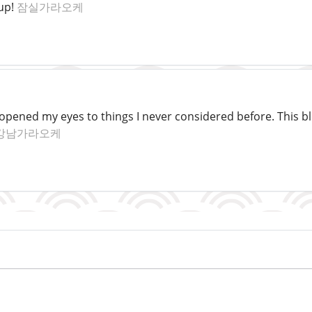
 up!
잠실가라오케
y opened my eyes to things I never considered before. This b
강남가라오케