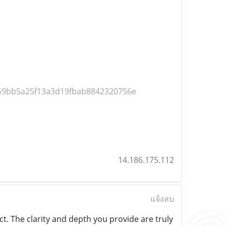
=359bb5a25f13a3d19fbab8842320756e
14.186.175.112
แจ้งลบ
ct. The clarity and depth you provide are truly