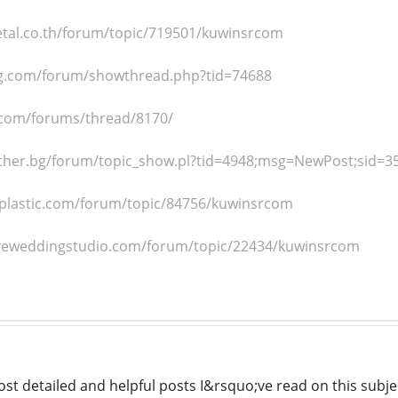
tal.co.th/forum/topic/719501/kuwinsrcom
eg.com/forum/showthread.php?tid=74688
.com/forums/thread/8170/
rother.bg/forum/topic_show.pl?tid=4948;msg=NewPost;sid
oplastic.com/forum/topic/84756/kuwinsrcom
oveweddingstudio.com/forum/topic/22434/kuwinsrcom
ost detailed and helpful posts I&rsquo;ve read on this subje