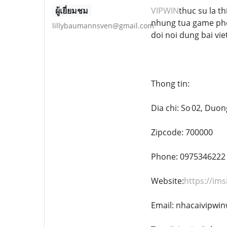
ผู้เยี่ยมชม
VIPWIN
thuc su la t
nhung tua game phon
lillybaumannsven@gmail.com
doi noi dung bai vi
Thong tin:
Dia chi: So 02, Duo
Zipcode: 700000
Phone: 0975346222
Website:
https://ims
Email: nhacaivipwi