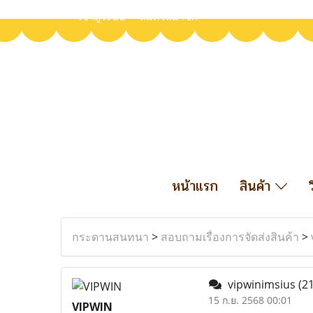
เข้าสู่ระบบ
สมัครสมาชิก
หน้าแรก
สินค้า
กระดานสนทนา
>
สอบถามเรื่องการจัดส่งสินค้า
>
vipwinimsius
(21
15 ก.ย. 2568 00:01
VIPWIN