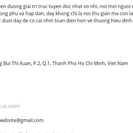
hien duong giai tri truc tuyen doc nhat vo nhi, noi moi ngu
g phu va hap dan, day khong chi la noi thu gian ma con la 
et duoi day de co cai nhin toan dien hon ve thuong hieu din
ng Bui Thi Xuan, P.2, Q.1, Thanh Pho Ho Chi Minh, Viet Nam
i.us.com/
nwebsite@gmail.com