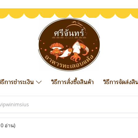
วิธีการชำระเงิน
วิธีการสั่งซื้อสินค้า
วิธีการจัดส่งสิ
vipwinimsius
0 อ่าน)