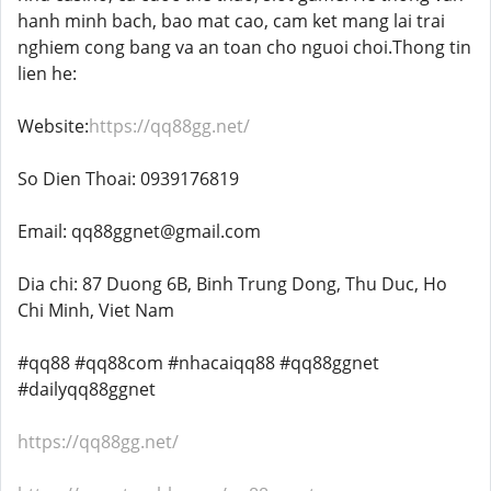
hanh minh bach, bao mat cao, cam ket mang lai trai
nghiem cong bang va an toan cho nguoi choi.Thong tin
lien he:
Website:
https://qq88gg.net/
So Dien Thoai: 0939176819
Email: qq88ggnet@gmail.com
Dia chi: 87 Duong 6B, Binh Trung Dong, Thu Duc, Ho
Chi Minh, Viet Nam
#qq88 #qq88com #nhacaiqq88 #qq88ggnet
#dailyqq88ggnet
https://qq88gg.net/