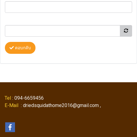
ตอบกลับ
Tel
: 094-6659456
E-Mail
: driedsquidathome2016@gmail.com ,