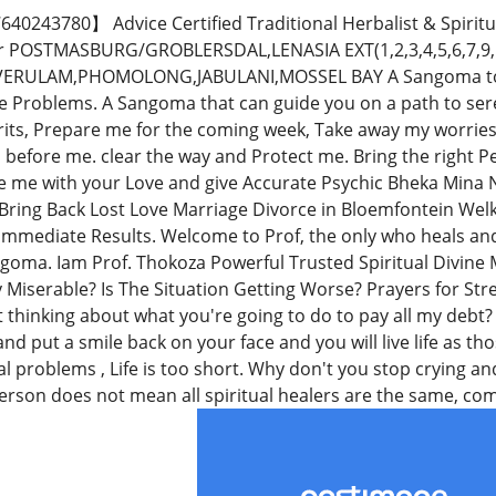
243780】 Advice Certified Traditional Herbalist & Spiritu
tor POSTMASBURG/GROBLERSDAL,LENASIA EXT(1,2,3,4,5,6,7,
ERULAM,PHOMOLONG,JABULANI,MOSSEL BAY A Sangoma to hel
e Problems. A Sangoma that can guide you on a path to ser
irits, Prepare me for the coming week, Take away my worri
before me. clear the way and Protect me. Bring the right 
e me with your Love and give Accurate Psychic Bheka Mina N
Bring Back Lost Love Marriage Divorce in Bloemfontein Wel
 Immediate Results. Welcome to Prof, the only who heals and
goma. Iam Prof. Thokoza Powerful Trusted Spiritual Divine M
y Miserable? Is The Situation Getting Worse? Prayers for St
t thinking about what you're going to do to pay all my debt?
nd put a smile back on your face and you will live life as thos
al problems , Life is too short. Why don't you stop crying a
rson does not mean all spiritual healers are the same, come 