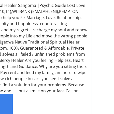
al Healer Sangoma |Psychic Guide Lost Love
9,10,11),WITBANK (EMALAHLENI),KEMPTON
p you Fix Marriage, Love, Relationship,
enity and happiness. counteracting
es and my regrets. recharge my soul and renew
People into my Life and move the wrong people
gedwa Native Traditional Spiritual Healer
kom, 100% Guaranteed & Affordable. Private
 solves all failed / unfinished problems from
ercy Healer Are you feeling Helpless, Heart
rength and Guidance. Why are you sitting there
 Pay rent and feed my family, am here to wipe
e rich people in cars you see. I solve all
nd find a solution for your problems. Because
and I 'll put a smile on your face Call or