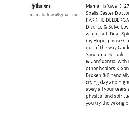
ผู้เยี่ยมชม
Mama Hafuwa【+27640
Spells Caster Doc
mamahafuwa@gmail.com
PARK,HEIDELBERG,V
Divorce & Solve Lov
witchcraft. Dear Sp
my Hope, please Go 
out of the way Guid
Sangoma Herbalist 
& Confidential with
other healers & San
Broken & Financiall
crying day and nigh
away all your tears a
physical and spiritu
you try the wrong pe