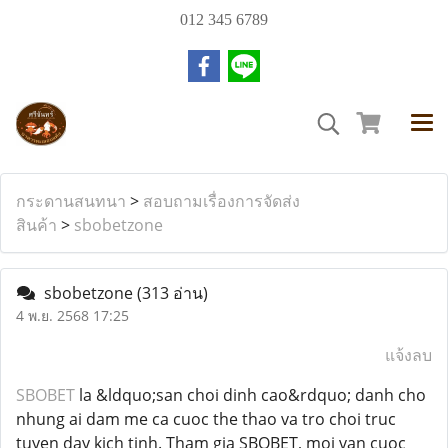
012 345 6789
กระดานสนทนา
>
สอบถามเรื่องการจัดส่ง
สินค้า
>
sbobetzone
sbobetzone
(313 อ่าน)
4 พ.ย. 2568 17:25
แจ้งลบ
SBOBET
la &ldquo;san choi dinh cao&rdquo; danh cho
nhung ai dam me ca cuoc the thao va tro choi truc
tuyen day kich tinh. Tham gia SBOBET, moi van cuoc