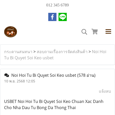
012 345 6789
กระดานสนทนา
>
สอบถามเรื่องการจัดส่งสินค้า
>
Noi Hoi
Tu Bi Quyet Soi Keo usbet
Noi Hoi Tu Bi Quyet Soi Keo usbet
(578 อ่าน)
10 พ.ย. 2568 12:05
แจ้งลบ
USBET Noi Hoi Tu Bi Quyet Soi Keo Chuan Xac Danh
Cho Nha Dau Tu Bong Da Thong Thai