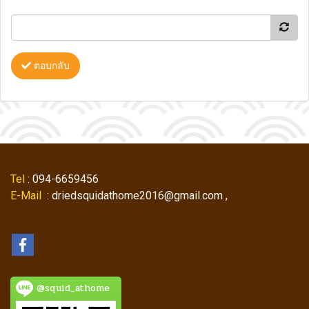
ตอบกลับ
Tel
: 094-6659456
E-Mail
: driedsquidathome2016@gmail.com ,
@squid_athome