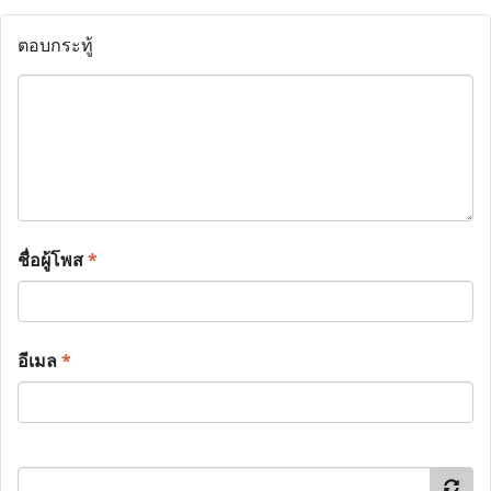
ตอบกระทู้
ชื่อผู้โพส
*
อีเมล
*