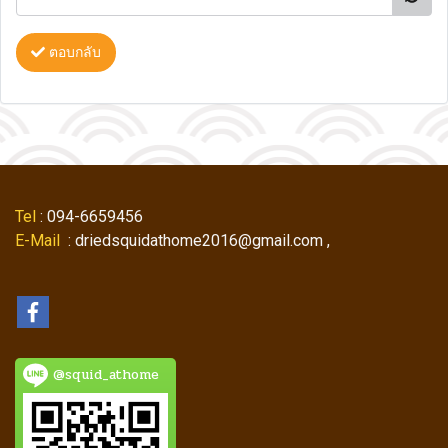
ตอบกลับ
Tel
: 094-6659456
E-Mail
: driedsquidathome2016@gmail.com ,
@squid_athome