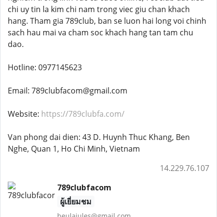
chi uy tin la kim chi nam trong viec giu chan khach
hang. Tham gia 789club, ban se luon hai long voi chinh
sach hau mai va cham soc khach hang tan tam chu
dao.
Hotline: 0977145623
Email: 789clubfacom@gmail.com
Website:
https://789clubfa.com/
Van phong dai dien: 43 D. Huynh Thuc Khang, Ben
Nghe, Quan 1, Ho Chi Minh, Vietnam
14.229.76.107
789clubfacom
ผู้เยี่ยมชม
beulajules@gmail.com