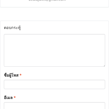
ตอบกระทู้
ชื่อผู้โพส
*
อีเมล
*