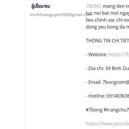
ผู้เยี่ยมชม
7BONG
mang den tra
tuc noi bat moi ngay
minhhoanguyen050@gmail.com
lieu chinh xac chi 
dong yeu bong da m
THONG TIN CHI TIET
- Website:
https://
- Dia chi: 34 Binh D
- Email: 7bongcom
- Hotline: 09140363
#7bong #trangchu
https://www.yout