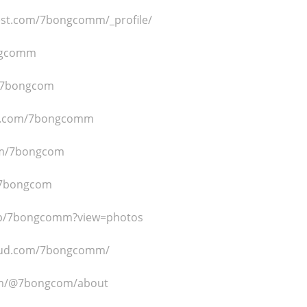
est.com/7bongcomm/_profile/
ngcomm
m/7bongcom
lr.com/7bongcomm
com/7bongcom
/7bongcom
/p/7bongcomm?view=photos
loud.com/7bongcomm/
om/@7bongcom/about