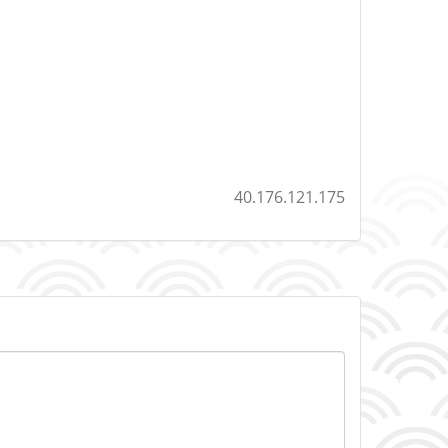
40.176.121.175