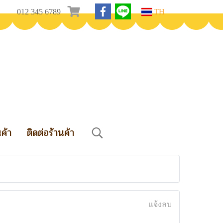
012 345 6789
TH
นค้า
ติดต่อร้านค้า
แจ้งลบ