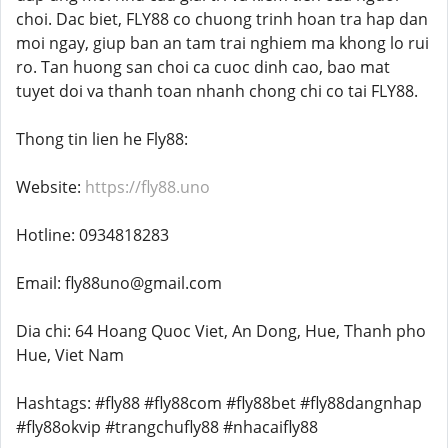
choi. Dac biet, FLY88 co chuong trinh hoan tra hap dan
moi ngay, giup ban an tam trai nghiem ma khong lo rui
ro. Tan huong san choi ca cuoc dinh cao, bao mat
tuyet doi va thanh toan nhanh chong chi co tai FLY88.
Thong tin lien he Fly88:
Website:
https://fly88.uno
Hotline: 0934818283
Email: fly88uno@gmail.com
Dia chi: 64 Hoang Quoc Viet, An Dong, Hue, Thanh pho
Hue, Viet Nam
Hashtags: #fly88 #fly88com #fly88bet #fly88dangnhap
#fly88okvip #trangchufly88 #nhacaifly88