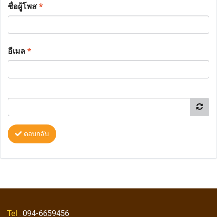
ชื่อผู้โพส
*
อีเมล
*
ตอบกลับ
Tel
: 094-6659456