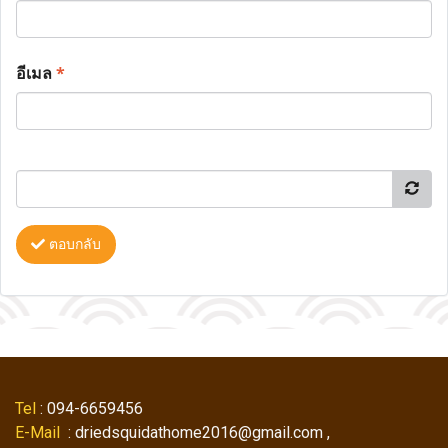
อีเมล
*
ตอบกลับ
Tel
: 094-6659456
E-Mail
: driedsquidathome2016@gmail.com ,