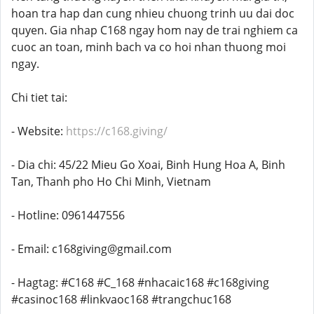
hoan tra hap dan cung nhieu chuong trinh uu dai doc
quyen. Gia nhap C168 ngay hom nay de trai nghiem ca
cuoc an toan, minh bach va co hoi nhan thuong moi
ngay.
Chi tiet tai:
- Website:
https://c168.giving/
- Dia chi: 45/22 Mieu Go Xoai, Binh Hung Hoa A, Binh
Tan, Thanh pho Ho Chi Minh, Vietnam
- Hotline: 0961447556
- Email: c168giving@gmail.com
- Hagtag: #C168 #C_168 #nhacaic168 #c168giving
#casinoc168 #linkvaoc168 #trangchuc168