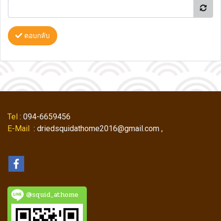
ตอบกลับ
Tel
: 094-6659456
E-Mail
: driedsquidathome2016@gmail.com ,
@squid_athome