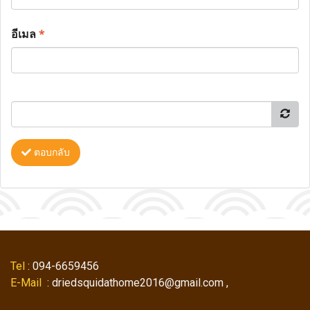
อีเมล
*
ตอบกลับ
Tel
: 094-6659456
E-Mail
: driedsquidathome2016@gmail.com ,