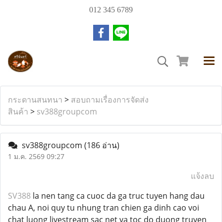
012 345 6789
กระดานสนทนา
>
สอบถามเรื่องการจัดส่ง
สินค้า
>
sv388groupcom
sv388groupcom
(186 อ่าน)
1 ม.ค. 2569 09:27
แจ้งลบ
SV388
la nen tang ca cuoc da ga truc tuyen hang dau
chau A, noi quy tu nhung tran chien ga dinh cao voi
chat luong livestream sac net va toc do duong truyen