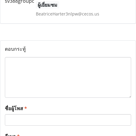
ผู้เยี่ยมชม
BeatriceHarter3nlpw@cecos.us
ตอบกระทู้
ชื่อผู้โพส
*