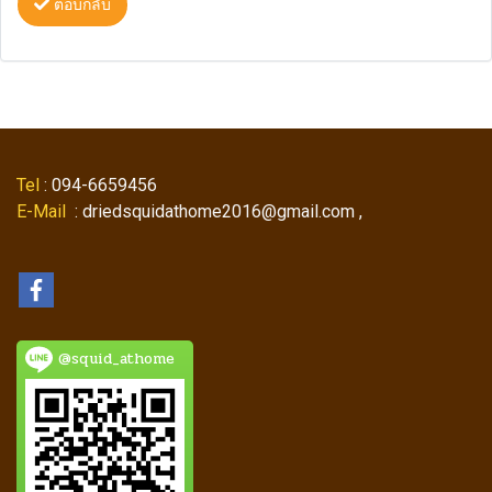
ตอบกลับ
Tel
: 094-6659456
E-Mail
: driedsquidathome2016@gmail.com ,
@squid_athome