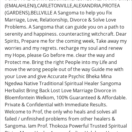
(EMALAHLENI),CARLETONVILLE,ALEXANDRIA,PROTEA
(GARDENS),BELLVILLE A Sangoma to help you Fix
Marriage, Love, Relationship, Divorce & Solve Love
Problems. A Sangoma that can guide you on a path to
serenity and happiness. counteracting witchcraft. Dear
Spirits, Prepare me for the coming week, Take away my
worries and my regrets. recharge my soul and renew
my Hope, please Go before me. clear the way and
Protect me. Bring the right People into my Life and
move the wrong people out of the way Guide me with
your Love and give Accurate Psychic Bheka Mina
Ngedwa Native Traditional Spiritual Healer Sangoma
Herbalist Bring Back Lost Love Marriage Divorce in
Bloemfontein Welkom, 100% Guaranteed & Affordable.
Private & Confidential with Immediate Results.
Welcome to Prof, the only who heals and solves all
failed / unfinished problems from other healers &
Sangoma. Iam Prof. Thokoza Powerful Trusted Spiritual