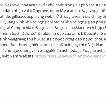
nh
l&agrave; nh&acirc;n vật chủ chốt trong sự ph&aacute;t 
nh đảm nhận vai tr&ograve; quản l&yacute; to&agrave;n bộ 
tilde; gi&uacute;p trang web trở th&agrave;nh địa chỉ uy 
. Quang Vinh kh&ocirc;ng chỉ tạo ra kh&ocirc;ng gian ph&a
iếng tại Campuchia m&agrave; c&ograve;n t&iacute;ch hợp t
o minh bạch.Dưới sự l&atilde;nh đạo của anh, Đ&aacute; G
e;nh v&agrave; thu h&uacute;t đ&ocirc;ng đảo người chơi.
 hẹn đưa thương hiệu vươn xa, kh&ocirc;ng chỉ ở Việt Nam 
;. #chungocquangvinh #daga88 #tructiepdaga #dagatructiep
, Việt Nam Website:
https://daga88.news/chu-ngoc-quang-vi