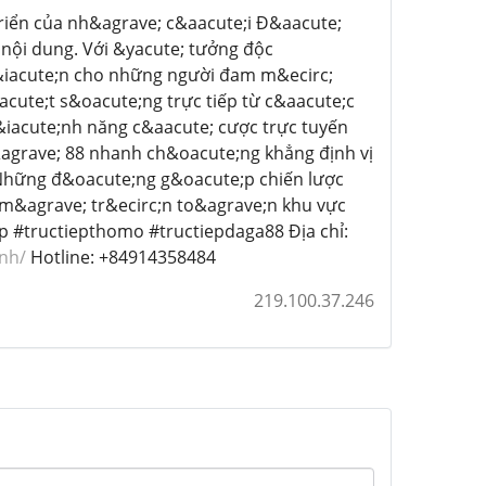
triển của nh&agrave; c&aacute;i Đ&aacute;
nội dung. Với &yacute; tưởng độc
t&iacute;n cho những người đam m&ecirc;
acute;t s&oacute;ng trực tiếp từ c&aacute;c
&iacute;nh năng c&aacute; cược trực tuyến
&agrave; 88 nhanh ch&oacute;ng khẳng định vị
 Những đ&oacute;ng g&oacute;p chiến lược
m&agrave; tr&ecirc;n to&agrave;n khu vực
 #tructiepthomo #tructiepdaga88 Địa chỉ:
nh/
Hotline: +84914358484
219.100.37.246