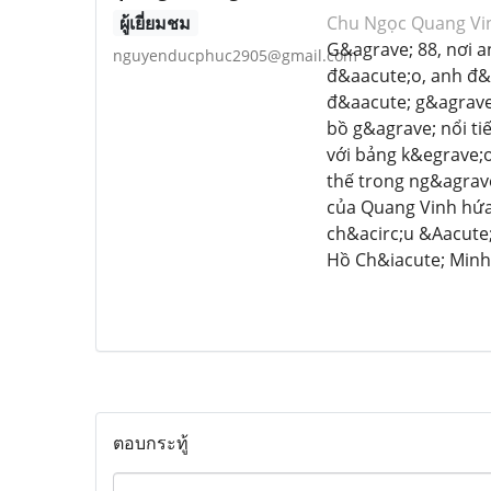
ผู้เยี่ยมชม
Chu Ngọc Quang Vi
G&agrave; 88, nơi a
nguyenducphuc2905@gmail.com
đ&aacute;o, anh đ&a
đ&aacute; g&agrave;
bồ g&agrave; nổi t
với bảng k&egrave;
thế trong ng&agrav
của Quang Vinh hứa
ch&acirc;u &Aacute
Hồ Ch&iacute; Minh
ตอบกระทู้