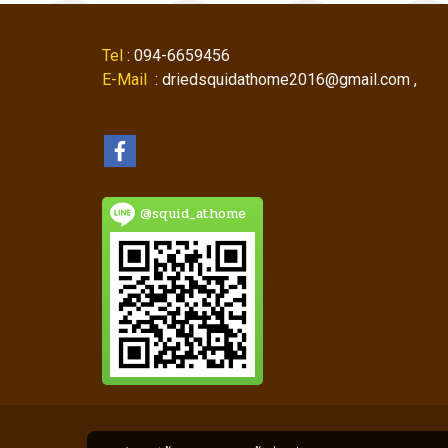
Tel
: 094-6659456
E-Mail
: driedsquidathome2016@gmail.com ,
@squid_athome