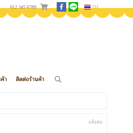
012 345 6789
TH
นค้า
ติดต่อร้านค้า
แจ้งลบ