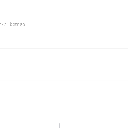
m/@jlbetngo