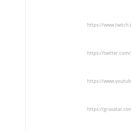
https://www.twitch.
https://twitter.com
https://www.youtu
https://gravatar.co