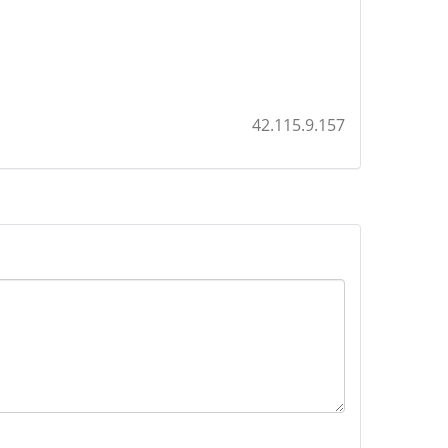
42.115.9.157