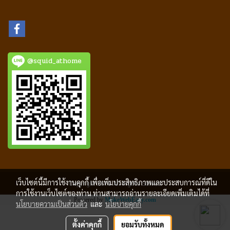
@squid_athome
เว็บไซต์นี้มีการใช้งานคุกกี้ เพื่อเพิ่มประสิทธิภาพและประสบการณ์ที่ดีใน
Copyright 2018 All Rigths Served
การใช้งานเว็บไซต์ของท่าน ท่านสามารถอ่านรายละเอียดเพิ่มเติมได้ที่
Powered by
MakeWebEasy.com
นโยบายความเป็นส่วนตัว
และ
นโยบายคุกกี้
ตั้งค่าคุกกี้
ยอมรับทั้งหมด