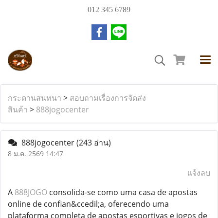
012 345 6789
กระดานสนทนา
>
สอบถามเรื่องการจัดส่ง
สินค้า
>
888jogocenter
888jogocenter
(243 อ่าน)
8 ม.ค. 2569 14:47
แจ้งลบ
A
888JOGO
consolida-se como uma casa de apostas
online de confian&ccedil;a, oferecendo uma
plataforma completa de apostas esportivas e jogos de