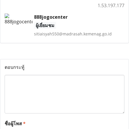
1.53.197.177
888jogocenter
ผู้เยี่ยมชม
sitiaisyah550@madrasah.kemenag.go.id
ตอบกระทู้
ชื่อผู้โพส
*