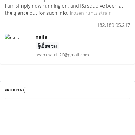
I am simply now running on, and I&rsquo;ve been at
the glance out for such info.
frozen runtz strain
182.189.95.217
naila
ผู้เยี่ยมชม
ayankhatri126@gmail.com
ตอบกระทู้