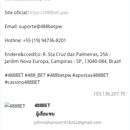
Site oficial:
https://488bet.pw/
Email: suporte@488betpw
Hotline: +55 (19) 94736-8201
Endere&ccedil;o: R. Sta Cruz das Palmeiras, 256 -
Jardim Nova Europa, Campinas - SP, 13040-084, Brazil
#488BET #488_BET #488betpw #apostas488BET
#cassino488BET
103.136.207.70
488BET
ผู้เยี่ยมชม
johnnyhansonr918262@gmail.com