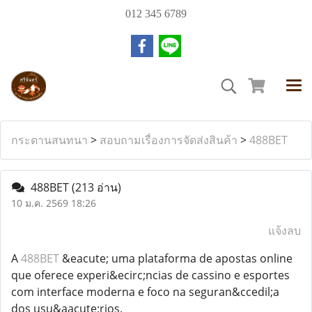
012 345 6789
กระดานสนทนา
>
สอบถามเรื่องการจัดส่งสินค้า
>
488BET
488BET
(213 อ่าน)
10 ม.ค. 2569 18:26
แจ้งลบ
A
488BET
&eacute; uma plataforma de apostas online
que oferece experi&ecirc;ncias de cassino e esportes
com interface moderna e foco na seguran&ccedil;a
dos usu&aacute;rios.