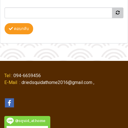
ตอบกลับ
Tel
: 094-6659456
E-Mail
: driedsquidathome2016@gmail.com ,
@squid_athome