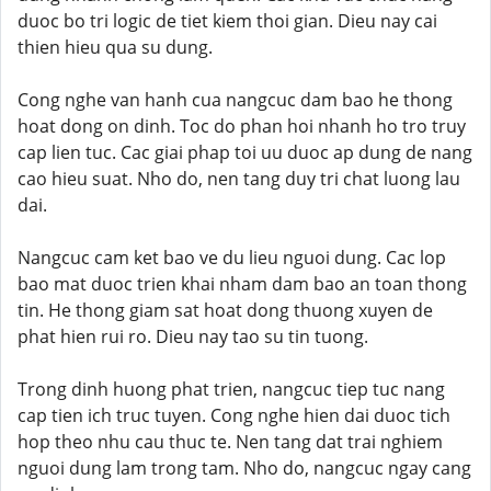
duoc bo tri logic de tiet kiem thoi gian. Dieu nay cai
thien hieu qua su dung.
Cong nghe van hanh cua nangcuc dam bao he thong
hoat dong on dinh. Toc do phan hoi nhanh ho tro truy
cap lien tuc. Cac giai phap toi uu duoc ap dung de nang
cao hieu suat. Nho do, nen tang duy tri chat luong lau
dai.
Nangcuc cam ket bao ve du lieu nguoi dung. Cac lop
bao mat duoc trien khai nham dam bao an toan thong
tin. He thong giam sat hoat dong thuong xuyen de
phat hien rui ro. Dieu nay tao su tin tuong.
Trong dinh huong phat trien, nangcuc tiep tuc nang
cap tien ich truc tuyen. Cong nghe hien dai duoc tich
hop theo nhu cau thuc te. Nen tang dat trai nghiem
nguoi dung lam trong tam. Nho do, nangcuc ngay cang