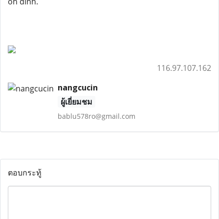
on dinh.
116.97.107.162
nangcucin
ผู้เยี่ยมชม
bablu578ro@gmail.com
ตอบกระทู้