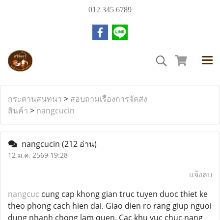
012 345 6789
กระดานสนทนา
>
สอบถามเรื่องการจัดส่ง
สินค้า
>
nangcucin
nangcucin
(212 อ่าน)
12 ม.ค. 2569 19:28
แจ้งลบ
nangcuc
cung cap khong gian truc tuyen duoc thiet ke
theo phong cach hien dai. Giao dien ro rang giup nguoi
dung nhanh chong lam quen. Cac khu vuc chuc nang