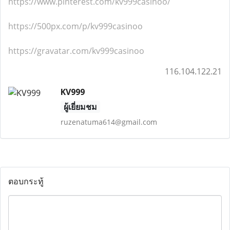
https://www.pinterest.com/kv999casinoo/
https://500px.com/p/kv999casinoo
https://gravatar.com/kv999casinoo
116.104.122.21
KV999
ผู้เยี่ยมชม
ruzenatuma614@gmail.com
ตอบกระทู้